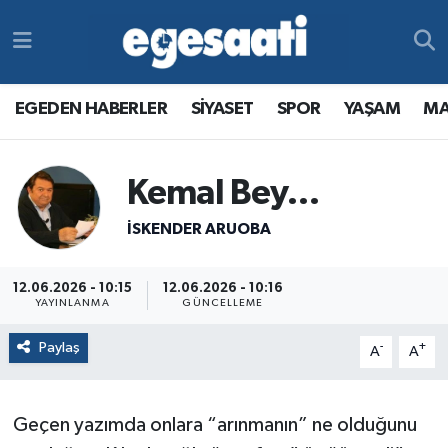
Foto Galeri
SİYASET
EGEDEN HABERLER
Hava Durumu
EGEDEN HABERLER
SİYASET
SPOR
YAŞAM
MA
Video
SPOR
SİYASET
Trafik Durumu
Yazarlar
YAŞAM
SPOR
Süper Lig Puan Durumu ve Fikstür
Kemal Bey…
MAGAZİN
YAŞAM
Tüm Manşetler
İSKENDER ARUOBA
RESMİ REKLAMLAR
MAGAZİN
Son Dakika Haberleri
12.06.2026 - 10:15
12.06.2026 - 10:16
YAYINLANMA
GÜNCELLEME
RESMİ REKLAMLAR
Haber Arşivi
Paylaş
-
+
A
A
Egemax TV
Geçen yazımda onlara “arınmanın” ne olduğunu