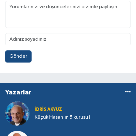
Gönder
Yazarlar
İDRIS AKYÜZ
Küçük Hasan’ın 5 kuruşu !