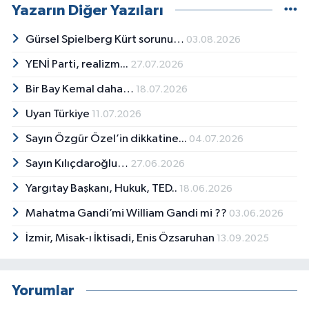
Yazarın Diğer Yazıları
Gürsel Spielberg Kürt sorunu…
03.08.2026
YENİ Parti, realizm...
27.07.2026
Bir Bay Kemal daha…
18.07.2026
Uyan Türkiye
11.07.2026
Sayın Özgür Özel’in dikkatine...
04.07.2026
Sayın Kılıçdaroğlu…
27.06.2026
Yargıtay Başkanı, Hukuk, TED..
18.06.2026
Mahatma Gandi’mi William Gandi mi ??
03.06.2026
İzmir, Misak-ı İktisadi, Enis Özsaruhan
13.09.2025
Yorumlar