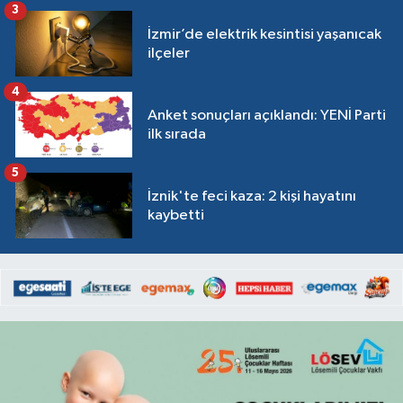
3
İzmir’de elektrik kesintisi yaşanıcak
ilçeler
4
Anket sonuçları açıklandı: YENİ Parti
ilk sırada
5
İznik'te feci kaza: 2 kişi hayatını
kaybetti