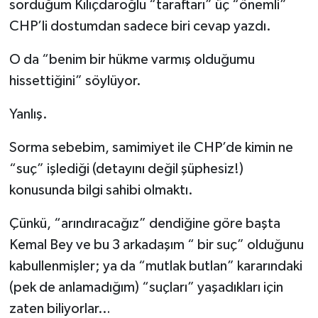
sorduğum Kılıçdaroğlu “taraftarı” üç “önemli”
CHP’li dostumdan sadece biri cevap yazdı.
O da “benim bir hükme varmış olduğumu
hissettiğini” söylüyor.
Yanlış.
Sorma sebebim, samimiyet ile CHP’de kimin ne
“suç” işlediği (detayını değil şüphesiz!)
konusunda bilgi sahibi olmaktı.
Çünkü, “arındıracağız” dendiğine göre başta
Kemal Bey ve bu 3 arkadaşım “ bir suç” olduğunu
kabullenmişler; ya da “mutlak butlan” kararındaki
(pek de anlamadığım) “suçları” yaşadıkları için
zaten biliyorlar…