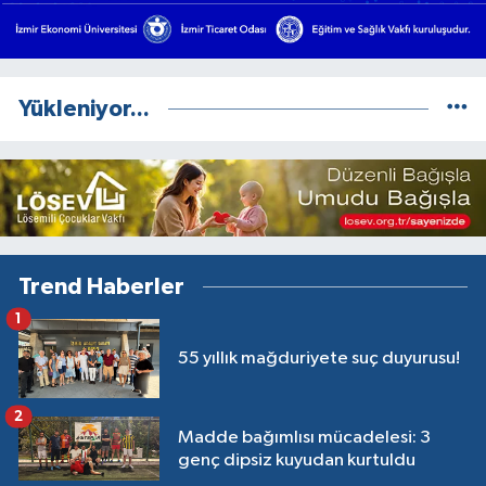
Yükleniyor...
Trend Haberler
1
55 yıllık mağduriyete suç duyurusu!
2
Madde bağımlısı mücadelesi: 3
genç dipsiz kuyudan kurtuldu