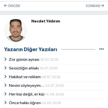
ÖNCEKI
SONRAKI
Necdet Yıldırım
Yazarın Diğer Yazıları
Zor günün aynası
30.07.2026
Sessizliğin ahlakı
16.07.2026
Hakikat ve reklam
09.07.2026
Nesini söyleyeyim…
03.07.2026
Her kişi değil, er kişi
14.06.2026
Önce hakkı öğren
04.06.2026