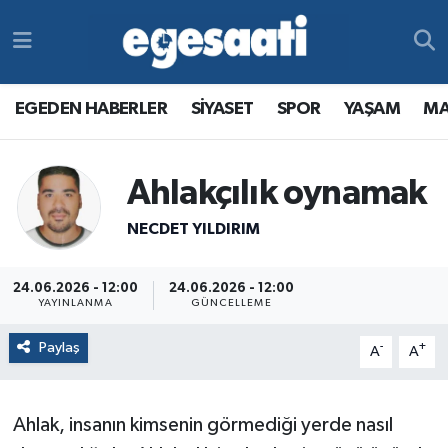
Foto Galeri
SİYASET
EGEDEN HABERLER
Hava Durumu
EGEDEN HABERLER
SİYASET
SPOR
YAŞAM
MA
Video
SPOR
SİYASET
Trafik Durumu
Yazarlar
YAŞAM
SPOR
Süper Lig Puan Durumu ve Fikstür
Ahlakçılık oynamak
MAGAZİN
YAŞAM
Tüm Manşetler
NECDET YILDIRIM
RESMİ REKLAMLAR
MAGAZİN
Son Dakika Haberleri
24.06.2026 - 12:00
24.06.2026 - 12:00
YAYINLANMA
GÜNCELLEME
RESMİ REKLAMLAR
Haber Arşivi
Paylaş
-
+
A
A
Egemax TV
Ahlak, insanın kimsenin görmediği yerde nasıl