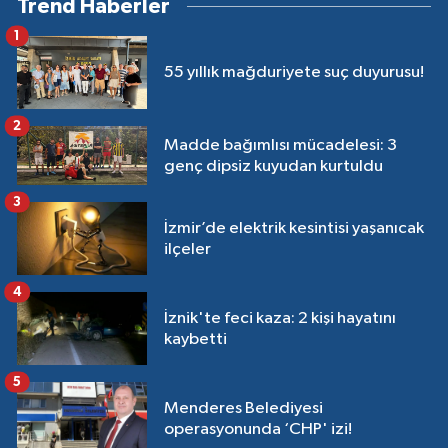
Trend Haberler
1
55 yıllık mağduriyete suç duyurusu!
2
Madde bağımlısı mücadelesi: 3
genç dipsiz kuyudan kurtuldu
3
İzmir’de elektrik kesintisi yaşanıcak
ilçeler
4
İznik'te feci kaza: 2 kişi hayatını
kaybetti
5
Menderes Belediyesi
operasyonunda ‘CHP' izi!