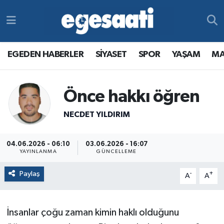
Foto Galeri
SİYASET
EGEDEN HABERLER
Hava Durumu
EGEDEN HABERLER
SİYASET
SPOR
YAŞAM
MA
Video
SPOR
SİYASET
Trafik Durumu
Yazarlar
YAŞAM
SPOR
Süper Lig Puan Durumu ve Fikstür
Önce hakkı öğren
MAGAZİN
YAŞAM
Tüm Manşetler
NECDET YILDIRIM
RESMİ REKLAMLAR
MAGAZİN
Son Dakika Haberleri
04.06.2026 - 06:10
03.06.2026 - 16:07
YAYINLANMA
GÜNCELLEME
RESMİ REKLAMLAR
Haber Arşivi
Paylaş
-
+
A
A
Egemax TV
İnsanlar çoğu zaman kimin haklı olduğunu