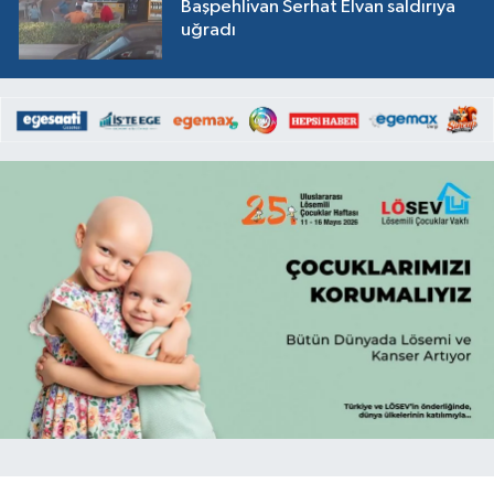
Başpehlivan Serhat Elvan saldırıya
uğradı