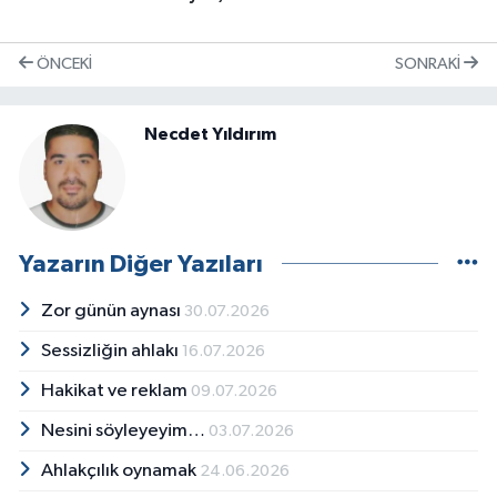
ÖNCEKI
SONRAKI
Necdet Yıldırım
Yazarın Diğer Yazıları
Zor günün aynası
30.07.2026
Sessizliğin ahlakı
16.07.2026
Hakikat ve reklam
09.07.2026
Nesini söyleyeyim…
03.07.2026
Ahlakçılık oynamak
24.06.2026