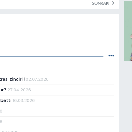
SONRAKI
asi zinciri !
02.07.2026
lur?
27.04.2026
ybetti
16.03.2026
26
26