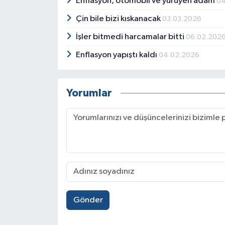
Enflasyon, otomobil ve yürüyen adam
04
Çin bile bizi kıskanacak
03.03.2026
İşler bitmedi harcamalar bitti
06.02.202
Enflasyon yapıştı kaldı
04.02.2026
Yorumlar
Gönder