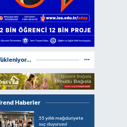
ükleniyor...
Trend Haberler
55 yıllık mağduriyete
suç duyurusu!