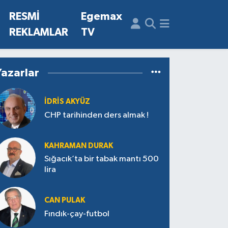
N
RESMİ
Egemax
REKLAMLAR
TV
Yazarlar
İDRIS AKYÜZ
CHP tarihinden ders almak !
KAHRAMAN DURAK
Sığacık’ta bir tabak mantı 500
lira
CAN PULAK
Fındık-çay-futbol