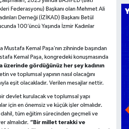
çalışmaları, 2023 yılında BASİFED (Batı
ekleri Federasyonu) Başkanı olan Mehmet Ali
Kadınları Derneği (İZİKAD) Başkanı Betül
nucunda 100’üncü Yaşında İzmir Kadınlar
a Mustafa Kemal Paşa’nın zihninde başından
Mustafa Kemal Paşa, kongredeki konuşmasında
ya üzerinde gördüğünüz her şey kadının
tin ve toplumsal yapının nasıl olacağını
yla eşit olacakladır. Verilen mesajlar nettir.
bir devlet kurulacak ve toplumsal yapı
nlar için en önemsiz ve küçük işler olmalıdır.
ri dahil, tüm eğitim sürecinden geçmeli ve
er almalıdır.
“Bir millet terakki ve