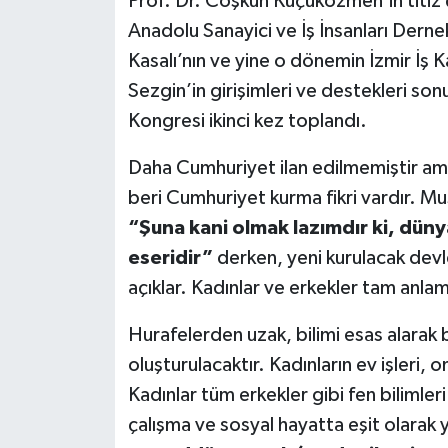
Prof. Dr. Coşkun Küçüközmen’in titiz 
Anadolu Sanayici ve İş İnsanları Dern
Kasalı’nın ve yine o dönemin İzmir İş 
Sezgin’in girişimleri ve destekleri so
Kongresi ikinci kez toplandı.
Daha Cumhuriyet ilan edilmemiştir am
beri Cumhuriyet kurma fikri vardır. 
“Şuna kani olmak lazımdır ki, dün
eseridir”
derken, yeni kurulacak devle
açıklar. Kadınlar ve erkekler tam anlamı
Hurafelerden uzak, bilimi esas alarak 
oluşturulacaktır. Kadınların ev işleri, o
Kadınlar tüm erkekler gibi fen bilimle
çalışma ve sosyal hayatta eşit olarak y