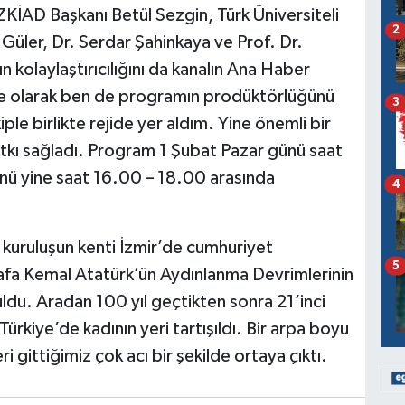
KİAD Başkanı Betül Sezgin, Türk Üniversiteli
2
Güler, Dr. Serdar Şahinkaya ve Prof. Dr.
kolaylaştırıcılığını da kanalın Ana Haber
e olarak ben de programın prodüktörlüğünü
3
ple birlikte rejide yer aldım. Yine önemli bir
tkı sağladı. Program 1 Şubat Pazar günü saat
nü yine saat 16.00 – 18.00 arasında
4
kuruluşun kenti İzmir’de cumhuriyet
5
afa Kemal Atatürk’ün Aydınlanma Devrimlerinin
ldu. Aradan 100 yıl geçtikten sonra 21’inci
 Türkiye’de kadının yeri tartışıldı. Bir arpa boyu
i gittiğimiz çok acı bir şekilde ortaya çıktı.