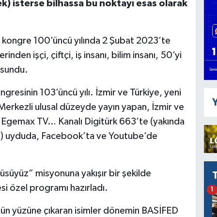
 isterse bilhassa bu noktayı esas olarak
bu kongre 100’üncü yılında 2 Şubat 2023’te
rinden işçi, çiftçi, iş insanı, bilim insanı, 50’yi
 sundu.
gresinin 103’üncü yılı. İzmir ve Türkiye, yeni
Y
 Merkezli ulusal düzeyde yayın yapan, İzmir ve
 Egemax TV… Kanalı Digitürk 663’te (yakında
m) uyduda, Facebook’ta ve Youtube’de
üsüyüz” misyonuna yakışır bir şekilde
si özel programı hazırladı.
1
gün yüzüne çıkaran isimler dönemin BASİFED