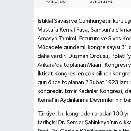
YAYINLANMA
GÜNCELLEME
İstiklal Savaşı ve Cumhuriyetin kuruluş
Mustafa Kemal Paşa, Samsun’a çıkmad
Amasya Tamimi, Erzurum ve Sivas Kongr
Mücadele gündemli kongre sayısı 31’di
daha vardır. Düşman Ordusu, Polatlı
Ankara’da toplanan Maarif Kongresi v
İktisat Kongresi en çok bilinen kongre
gün önce toplanan 2 Şubat 1923 İzmir
kongredir. İzmir Kadınlar Kongresi, 
Kemal’in Aydınlanma Devrimlerinin baş
Türkiye, bu kongreden aradan 100 yıl 
tarihçisi Dr. Serdar Şahinkaya’nın dik