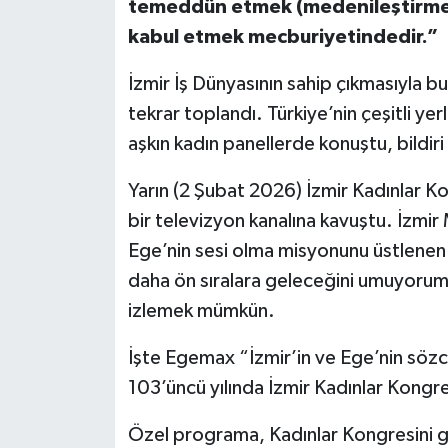
temeddün etmek (medenileştirmek)
kabul etmek mecburiyetindedir.”
İzmir İş Dünyasının sahip çıkmasıyla 
tekrar toplandı. Türkiye’nin çeşitli yerle
aşkın kadın panellerde konuştu, bildiri
Yarın (2 Şubat 2026) İzmir Kadınlar Kon
bir televizyon kanalına kavuştu. İzmir
Ege’nin sesi olma misyonunu üstlenen
daha ön sıralara geleceğini umuyoru
izlemek mümkün.
İşte Egemax “İzmir’in ve Ege’nin sözc
103’üncü yılında İzmir Kadınlar Kongre
Özel programa, Kadınlar Kongresini 