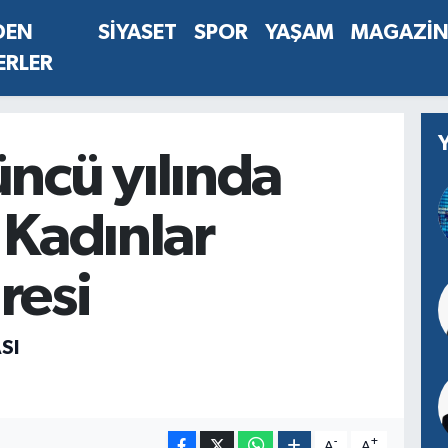
DEN
SİYASET
SPOR
YAŞAM
MAGAZİ
ERLER
ncü yılında
 Kadınlar
resi
SI
-
+
A
A