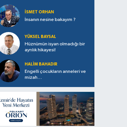
İSMET ORHAN
İnsanın nesine bakayım ?
YÜKSEL BAYSAL
Hüznümün isyan olmadığı bir
ayrılık hikayesi!
HALIM BAHADIR
Engelli çocukların anneleri ve
mizah…