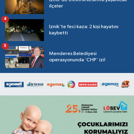
ilçeler
4
İznik'te feci kaza: 2 kişi hayatını
kaybetti
5
Menderes Belediyesi
operasyonunda ‘CHP' izi!