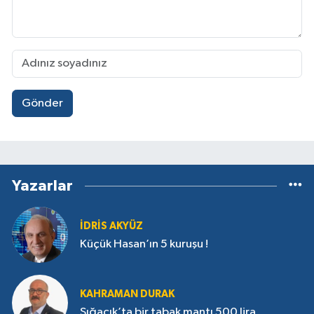
Gönder
Yazarlar
İDRIS AKYÜZ
Küçük Hasan’ın 5 kuruşu !
KAHRAMAN DURAK
Sığacık’ta bir tabak mantı 500 lira