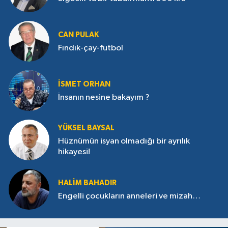
CAN PULAK
Fındık-çay-futbol
İSMET ORHAN
İnsanın nesine bakayım ?
YÜKSEL BAYSAL
Hüznümün isyan olmadığı bir ayrılık
hikayesi!
HALIM BAHADIR
Engelli çocukların anneleri ve mizah…