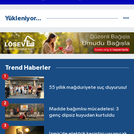
Yükleniyor...
Trend Haberler
1
55 yıllık mağduriyete suç duyurusu!
2
Madde bağımlısı mücadelesi: 3
genç dipsiz kuyudan kurtuldu
3
İzmir’de elektrik kesintisi yaşanıcak