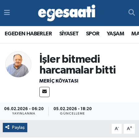
Foto Galeri
SİYASET
EGEDEN HABERLER
Hava Durumu
EGEDEN HABERLER
SİYASET
SPOR
YAŞAM
MA
Video
SPOR
SİYASET
Trafik Durumu
Yazarlar
YAŞAM
SPOR
Süper Lig Puan Durumu ve Fikstür
İşler bitmedi
harcamalar bitti
MAGAZİN
YAŞAM
Tüm Manşetler
MERIÇ KÖYATASI
RESMİ REKLAMLAR
MAGAZİN
Son Dakika Haberleri
RESMİ REKLAMLAR
Haber Arşivi
06.02.2026 - 06:20
05.02.2026 - 18:20
YAYINLANMA
GÜNCELLEME
Egemax TV
Paylaş
-
+
A
A