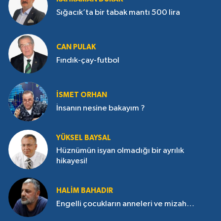
Sığacık’ta bir tabak mantı 500 lira
CAN PULAK
Fındık-çay-futbol
İSMET ORHAN
İnsanın nesine bakayım ?
YÜKSEL BAYSAL
Hüznümün isyan olmadığı bir ayrılık
hikayesi!
HALIM BAHADIR
Engelli çocukların anneleri ve mizah…