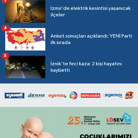
3
İzmir’de elektrik kesintisi yaşanıcak
ilçeler
4
Anket sonuçları açıklandı: YENİ Parti
ilk sırada
5
İznik'te feci kaza: 2 kişi hayatını
kaybetti