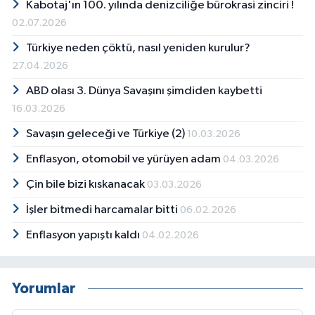
Kabotaj'ın 100. yılında denizciliğe bürokrasi zinciri !
02.07.2026
Türkiye neden çöktü, nasıl yeniden kurulur?
27.04.2026
ABD olası 3. Dünya Savaşını şimdiden kaybetti
16.03.2026
Savaşın geleceği ve Türkiye (2)
10.03.2026
Enflasyon, otomobil ve yürüyen adam
04.03.2026
Çin bile bizi kıskanacak
03.03.2026
İşler bitmedi harcamalar bitti
06.02.2026
Enflasyon yapıştı kaldı
04.02.2026
Yorumlar