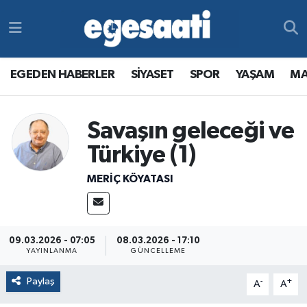
Foto Galeri
SİYASET
EGEDEN HABERLER
Hava Durumu
EGEDEN HABERLER
SİYASET
SPOR
YAŞAM
MA
Video
SPOR
SİYASET
Trafik Durumu
Yazarlar
YAŞAM
SPOR
Süper Lig Puan Durumu ve Fikstür
Savaşın geleceği ve
Türkiye (1)
MAGAZİN
YAŞAM
Tüm Manşetler
MERIÇ KÖYATASI
RESMİ REKLAMLAR
MAGAZİN
Son Dakika Haberleri
RESMİ REKLAMLAR
Haber Arşivi
09.03.2026 - 07:05
08.03.2026 - 17:10
YAYINLANMA
GÜNCELLEME
Egemax TV
Paylaş
-
+
A
A