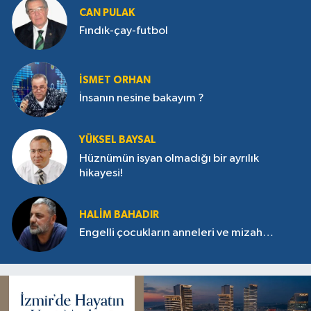
CAN PULAK
Fındık-çay-futbol
İSMET ORHAN
İnsanın nesine bakayım ?
YÜKSEL BAYSAL
Hüznümün isyan olmadığı bir ayrılık
hikayesi!
HALIM BAHADIR
Engelli çocukların anneleri ve mizah…