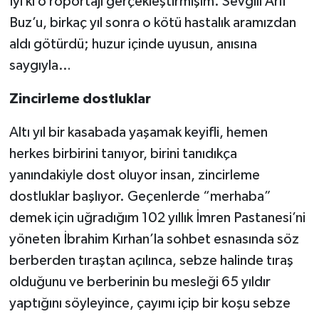
İyi ki o röportajı gerçekleştirmişim. Sevgili Arif
Buz’u, birkaç yıl sonra o kötü hastalık aramızdan
aldı götürdü; huzur içinde uyusun, anısına
saygıyla…
Zincirleme dostluklar
Altı yıl bir kasabada yaşamak keyifli, hemen
herkes birbirini tanıyor, birini tanıdıkça
yanındakiyle dost oluyor insan, zincirleme
dostluklar başlıyor. Geçenlerde “merhaba”
demek için uğradığım 102 yıllık İmren Pastanesi’ni
yöneten İbrahim Kırhan’la sohbet esnasında söz
berberden tıraştan açılınca, sebze halinde tıraş
olduğunu ve berberinin bu mesleği 65 yıldır
yaptığını söyleyince, çayımı içip bir koşu sebze