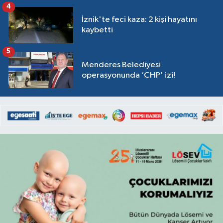
4
İznik'te feci kaza: 2 kişi hayatını
kaybetti
5
Menderes Belediyesi
operasyonunda ‘CHP' izi!