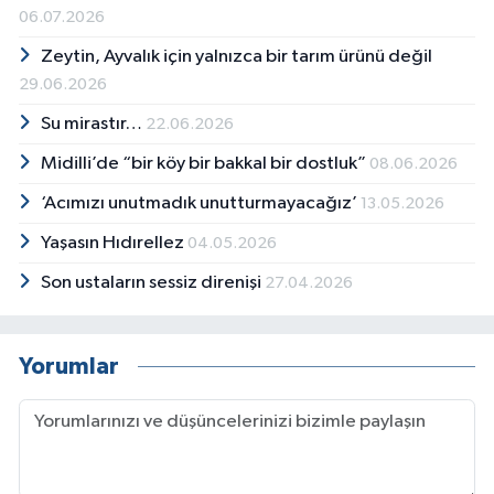
06.07.2026
Zeytin, Ayvalık için yalnızca bir tarım ürünü değil
29.06.2026
Su mirastır…
22.06.2026
Midilli’de “bir köy bir bakkal bir dostluk”
08.06.2026
‘Acımızı unutmadık unutturmayacağız’
13.05.2026
Yaşasın Hıdırellez
04.05.2026
Son ustaların sessiz direnişi
27.04.2026
Yorumlar