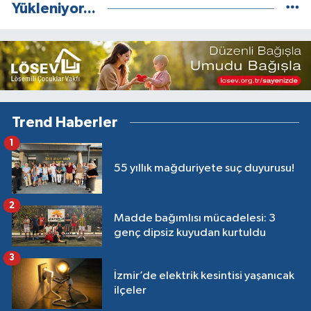
Yükleniyor...
Trend Haberler
1
55 yıllık mağduriyete suç duyurusu!
2
Madde bağımlısı mücadelesi: 3
genç dipsiz kuyudan kurtuldu
3
İzmir’de elektrik kesintisi yaşanıcak
ilçeler