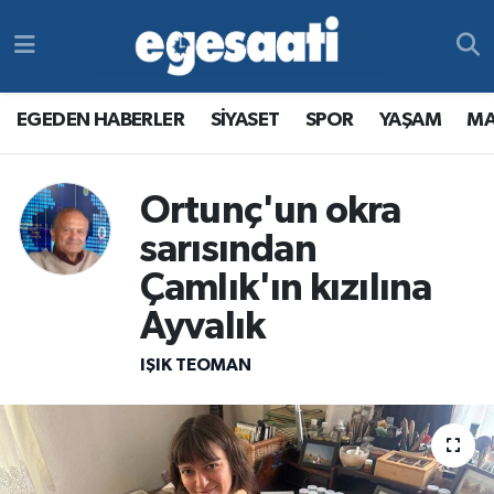
Foto Galeri
SİYASET
EGEDEN HABERLER
Hava Durumu
EGEDEN HABERLER
SİYASET
SPOR
YAŞAM
MA
Video
SPOR
SİYASET
Trafik Durumu
Yazarlar
YAŞAM
SPOR
Süper Lig Puan Durumu ve Fikstür
Ortunç'un okra
sarısından
MAGAZİN
YAŞAM
Tüm Manşetler
Çamlık'ın kızılına
RESMİ REKLAMLAR
MAGAZİN
Son Dakika Haberleri
Ayvalık
RESMİ REKLAMLAR
Haber Arşivi
IŞIK TEOMAN
Egemax TV