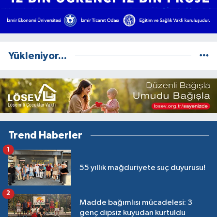
Yükleniyor...
Trend Haberler
1
55 yıllık mağduriyete suç duyurusu!
2
Madde bağımlısı mücadelesi: 3
genç dipsiz kuyudan kurtuldu