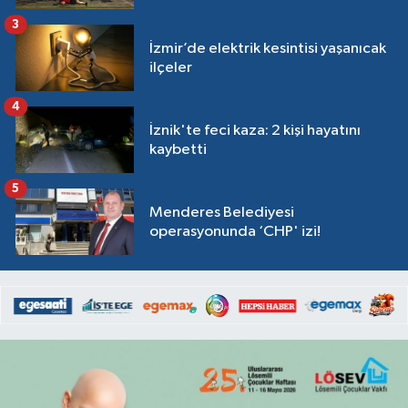
3
İzmir’de elektrik kesintisi yaşanıcak
ilçeler
4
İznik'te feci kaza: 2 kişi hayatını
kaybetti
5
Menderes Belediyesi
operasyonunda ‘CHP' izi!