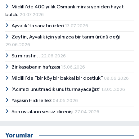
Midilli’de 400 yıllık Osmanlı mirası yeniden hayat
buldu
20.07.2026
Ayvalık'ta sanatın izleri
13.07.2026
Zeytin, Ayvalık için yalnızca bir tarım ürünü değil
29.06.2026
Su mirastır…
22.06.2026
Bir kasabanın hafızası
15.06.2026
Midilli’de “bir köy bir bakkal bir dostluk”
08.06.2026
‘Acımızı unutmadık unutturmayacağız’
13.05.2026
Yaşasın Hıdırellez
04.05.2026
Son ustaların sessiz direnişi
27.04.2026
Yorumlar