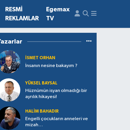
N
RESMİ
Egemax
REKLAMLAR
TV
Yazarlar
İSMET ORHAN
İnsanın nesine bakayım ?
YÜKSEL BAYSAL
Hüznümün isyan olmadığı bir
ayrılık hikayesi!
HALIM BAHADIR
Engelli çocukların anneleri ve
mizah…