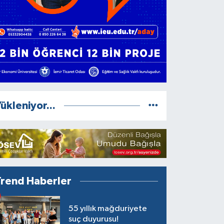
ükleniyor...
Trend Haberler
55 yıllık mağduriyete
suç duyurusu!