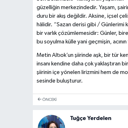
güzelliğin merkezindedir. Yaşam, şair
duru bir akış değildir. Aksine, içsel çel
hâlidir. “Sazan derisi gibi / Günlerim
bir varlık çözümlemesidir: Günler, birer
bu soyulma külle yani geçmişin, acını
Metin Altıok’un şiirinde aşk, bir tür ken
insanı kendine daha çok yaklaştıran bi
şiirinin içe yönelen lirizmini hem de mo
sesinde buluşturur.
ÖNCEKI
Tuğçe Yerdelen