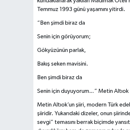
kundaklanarak yakılan Madımak Oteli’n
Temmuz 1993 günü yaşamını yitirdi.
“Ben şimdi biraz da
Senin için görüyorum;
Gökyüzünün parlak,
Bakış seken mavisini.
Ben şimdi biraz da
Senin için duyuyorum…” Metin Altıok
Metin Altıok’un şiiri, modern Türk edeb
şiiridir. Yukarıdaki dizeler, onun şiiri
sevgi” temasını berrak biçimde yansıtır