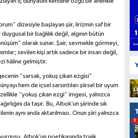
ızlayan iç dünyasını kendine özgü bir ahenkle
um” dizesiyle başlayan şiir, lirizmin saf bir
duygusal bir bağlılık değil, algının bütün
önüşüm” olarak sunar. Şair, sevmekle görmeyi,
lar; sevilen kişi artık sadece bir insan değil,
zi hâline gelmiştir.
Y
ecenin “sarsak, yokuş çıkan ezgisi”
nyayı hem de içsel sarsıntıları şiirsel bir uyum
Özellikle “yokuş çıkan ezgi” imgesi, yalnızca
ırlığını da taşır. Bu, Altıok’un şiirinde sık
ilenin aynı anda aktarılması. Onun şiiri yalnızca
1
rgusu, Altıok’un poetikasında trajik