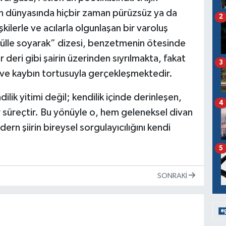
in dünyasında hiçbir zaman pürüzsüz ya da
2
işkilerle ve acılarla olgunlaşan bir varoluş
i külle soyarak” dizesi, benzetmenin ötesinde
 deri gibi şairin üzerinden sıyrılmakta, fakat
3
n ve kaybın tortusuyla gerçekleşmektedir.
dilik yitimi değil; kendilik içinde derinleşen,
4
r süreçtir. Bu yönüyle o, hem geleneksel divan
dern şiirin bireysel sorgulayıcılığını kendi
5
SONRAKI