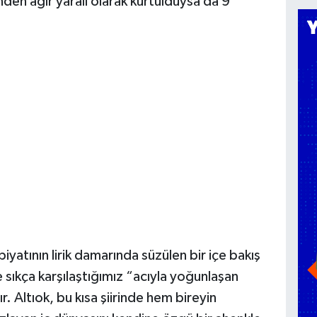
den ağır yaralı olarak kurtulduysa da 9
iyatının lirik damarında süzülen bir içe bakış
nde sıkça karşılaştığımız “acıyla yoğunlaşan
. Altıok, bu kısa şiirinde hem bireyin