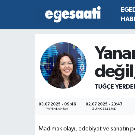
EGE
HAB
Foto Galeri
SİYASET
EGEDEN HABERLER
Hava Durumu
Video
SPOR
SİYASET
Trafik Durumu
Yana
Yazarlar
YAŞAM
SPOR
Süper Lig Puan Durumu ve Fikstür
değil
MAGAZİN
YAŞAM
Tüm Manşetler
RESMİ REKLAMLAR
MAGAZİN
Son Dakika Haberleri
TUĞÇE YERDE
RESMİ REKLAMLAR
Haber Arşivi
03.07.2025 - 09:46
02.07.2025 - 23:47
YAYINLANMA
GÜNCELLEME
Egemax TV
Madımak olayı, edebiyat ve sanatın pe