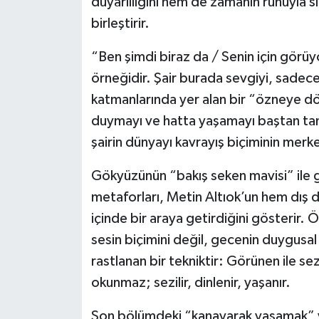
duyarlılığını hem de zamanın ruhuyla s
birleştirir.
“Ben şimdi biraz da / Senin için görüyor
örneğidir. Şair burada sevgiyi, sadece 
katmanlarında yer alan bir “özneye d
duymayı ve hatta yaşamayı baştan tanım
şairin dünyayı kavrayış biçiminin merke
Gökyüzünün “bakış seken mavisi” ile g
metaforları, Metin Altıok’un hem dış dü
içinde bir araya getirdiğini gösterir. 
sesin biçimini değil, gecenin duygusal ağ
rastlanan bir tekniktir: Görünen ile sez
okunmaz; sezilir, dinlenir, yaşanır.
Son bölümdeki “kanayarak yaşamak” vu