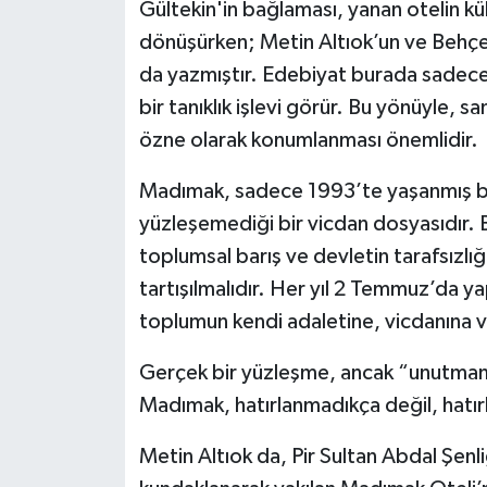
Gültekin'in bağlaması, yanan otelin kü
dönüşürken; Metin Altıok’un ve Behçet 
da yazmıştır. Edebiyat burada sadece 
bir tanıklık işlevi görür. Bu yönüyle, sa
özne olarak konumlanması önemlidir.
Madımak, sadece 1993’te yaşanmış bir 
yüzleşemediği bir vicdan dosyasıdır. B
toplumsal barış ve devletin tarafsızlığ
tartışılmalıdır. Her yıl 2 Temmuz’da yap
toplumun kendi adaletine, vicdanına ve 
Gerçek bir yüzleşme, ancak “unutma
Madımak, hatırlanmadıkça değil, hatırl
Metin Altıok da, Pir Sultan Abdal Şenl