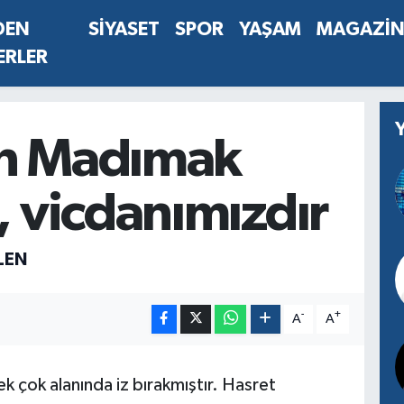
DEN
SİYASET
SPOR
YAŞAM
MAGAZİ
ERLER
n Madımak
, vicdanımızdır
LEN
-
+
A
A
k çok alanında iz bırakmıştır. Hasret