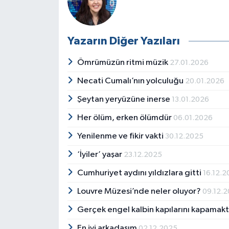
Yazarın Diğer Yazıları
Ömrümüzün ritmi müzik
27.01.2026
Necati Cumalı’nın yolculuğu
20.01.2026
Şeytan yeryüzüne inerse
13.01.2026
Her ölüm, erken ölümdür
06.01.2026
Yenilenme ve fikir vakti
30.12.2025
‘İyiler’ yaşar
23.12.2025
Cumhuriyet aydını yıldızlara gitti
16.12.
Louvre Müzesi’nde neler oluyor?
09.12.
Gerçek engel kalbin kapılarını kapamakt
En iyi arkadaşım
02.12.2025