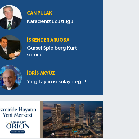
CAN PULAK
Karadeniz ucuzluğu
İSKENDER ARUOBA
Gürsel Spielberg Kürt
sorunu…
İDRIS AKYÜZ
Yargıtay’ın işi kolay değil !