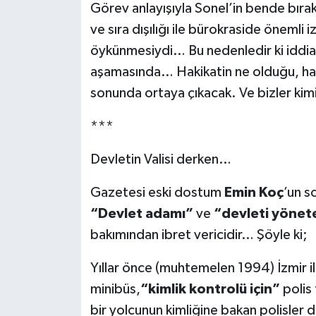
Görev anlayışıyla Sonel’in bende bırak
ve sıra dışılığı ile bürokraside önemli
öykünmesiydi… Bu nedenledir ki iddial
aşamasında… Hakikatin ne olduğu, han
sonunda ortaya çıkacak. Ve bizler ki
***
Devletin Valisi derken…
Gazetesi eski dostum
Emin Koç
’un s
“Devlet adamı”
ve
“devleti yönet
bakımından ibret vericidir… Şöyle ki;
Yıllar önce (muhtemelen 1994) İzmir i
minibüs,
“kimlik kontrolü için”
polis
bir yolcunun kimliğine bakan polisler d