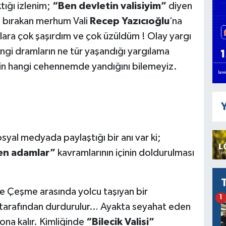
tığı izlenim;
“Ben devletin valisiyim”
diyen
 iz bırakan merhum Vali
Recep Yazıcıoğlu
’na
ara çok şaşırdım ve çok üzüldüm ! Olay yargı
gi dramların ne tür yaşandığı yargılama
min hangi cehennemde yandığını bilemeyiz.
Y
osyal medyada paylaştığı bir anı var ki;
en adamlar”
kavramlarının içinin doldurulması
le Çeşme arasında yolcu taşıyan bir
1
 tarafından durdurulur… Ayakta seyahat eden
ona kalır. Kimliğinde
“Bilecik Valisi”