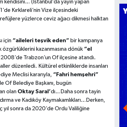
m kendisini… (İstanbul’da yayın yapan
de Kırklareli’nin Vize ilçesindeki
refüjlere yüzlerce ceviz ağacı dikmesi halktan
ı için
“aileleri teşvik eden”
bir kampanya
k özgürlüklerini kazanmasına dönük
“el
l, 2008’de Trabzon’un Of ilçesine atandı.
ller düzenledi. Kültürel etkinliklerde insanları
diye Meclisi kararıyla,
“Fahri hemşehri”
rde Of Belediye Başkanı, bugün
an olan
Oktay Saral’
dı…Daha sonra tayin
ndırma ve Kadıköy Kaymakamlıkları…Derken,
Üç yıl sonra da 2020’de Ordu Valiliğine