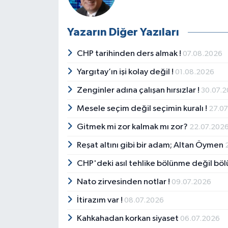
Yazarın Diğer Yazıları
CHP tarihinden ders almak !
07.08.2026
Yargıtay’ın işi kolay değil !
01.08.2026
Zenginler adına çalışan hırsızlar !
30.07.
Mesele seçim değil seçimin kuralı !
27.0
Gitmek mi zor kalmak mı zor?
22.07.202
Reşat altını gibi bir adam; Altan Öymen
CHP'deki asıl tehlike bölünme değil böl
Nato zirvesinden notlar !
09.07.2026
İtirazım var !
08.07.2026
Kahkahadan korkan siyaset
06.07.2026