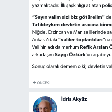
yazmaktadır. İlk şaşkınlığı atlatan polis
“Sayın valim sizi biz götürelim"
ded
Tatildeyken devletin aracına bin
Niğde, Erzincan ve Manisa illerinde sa
Ankara'daki
“valiler toplantıları”
na 
Vali’nin adı da merhum
Refik Arslan 
arkadaşım
Saygı Öztürk
’ün ağabeyi
Sonuç olarak demem o ki; devletin vali
ÖNCEKI
İdris Akyüz