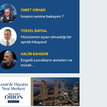
İSMET ORHAN
İnsanın nesine bakayım ?
YÜKSEL BAYSAL
Hüznümün isyan olmadığı bir
ayrılık hikayesi!
HALIM BAHADIR
Engelli çocukların anneleri ve
mizah…