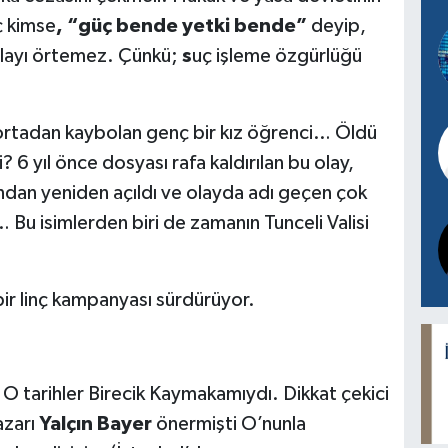
ç kimse
, “güç bende yetki bende”
deyip,
olayı örtemez.
Çünkü;
s
uç işleme özgürlüğü
 ortadan kaybolan genç bir kız öğrenci… Öldü
 6 yıl önce dosyası rafa kaldırılan bu olay,
ından yeniden açıldı ve olayda adı geçen çok
… Bu isimlerden biri de zamanın Tunceli Valisi
bir linç kampanyası sürdürüyor.
O tarihler Birecik Kaymakamıydı. Dikkat çekici
azarı
Yalçın Bayer
önermişti O’nunla