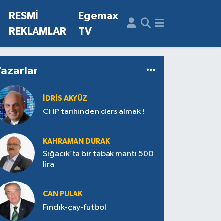
N
RESMİ
Egemax
REKLAMLAR
TV
Yazarlar
İDRIS AKYÜZ
CHP tarihinden ders almak !
KAHRAMAN DURAK
Sığacık’ta bir tabak mantı 500
lira
CAN PULAK
Fındık-çay-futbol