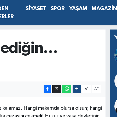
DEN
SİYASET
SPOR
YAŞAM
MAGAZİ
ERLER
 dediğin…
-
+
A
A
ız kalamaz. Hangi makamda olursa olsun; hangi
laka cezasını çekmeli! Hukuk ve yasa devletinin