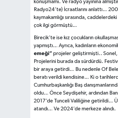
konuşmamı. Ve radyo yayınına almıştı
Radyo24’te) İcraatlarını anlattı… 2001’
kaymakamlığı sırasında, caddelerdeki 
çok ilgi görmüştü…
Birecik’te ise kız çocukların okullaşmas
yapmıştı… Ayrıca, kadınların ekonomi
emeği”
projeler geliştirmişti.. Sone
Projelerini burada da sürdürdü. Festiva
bir araya getirdi… Bu nedenle Of Bele
beratı verildi kendisine… Ki o tarihle
Cumhurbaşkanlığı Baş danışmanlarınd
oldu… Önce Seydişehir, ardından Ba
2017’de Tunceli Valiliğine getirildi… 
atandı… Ve 2024’de merkeze alındı.