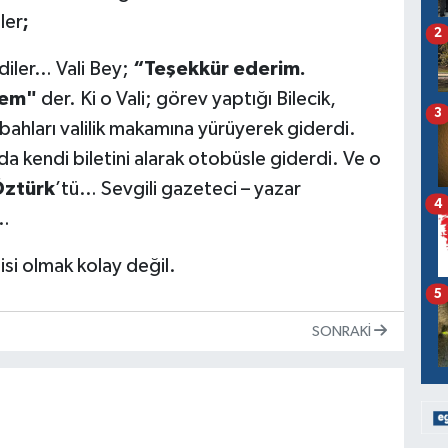
ler
;
2
iler… Vali Bey;
“Teşekkür ederim.
mem"
der. Ki o Vali; görev yaptığı Bilecik,
3
bahları valilik makamına yürüyerek giderdi.
da kendi biletini alarak otobüsle giderdi. Ve o
Öztürk
’tü… Sevgili gazeteci – yazar
4
…
si olmak kolay değil.
5
SONRAKI