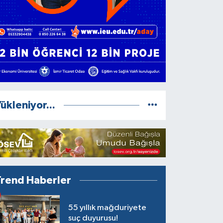
ükleniyor...
Trend Haberler
55 yıllık mağduriyete
suç duyurusu!