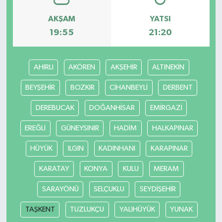
AKŞAM
YATSI
19:55
21:20
AHIRLI
AKÖREN
AKŞEHİR
ALTINEKİN
BEYŞEHİR
BOZKIR
CİHANBEYLİ
DERBENT
DEREBUCAK
DOĞANHİSAR
EMİRGAZİ
EREĞLİ
GÜNEYSINIR
HADİM
HALKAPINAR
HÜYÜK
ILGIN
KADINHANI
KARAPINAR
KARATAY
KONYA
KULU
MERAM
SARAYÖNÜ
SELÇUKLU
SEYDİŞEHİR
TAŞKENT
TUZLUKÇU
YALIHÜYÜK
YUNAK