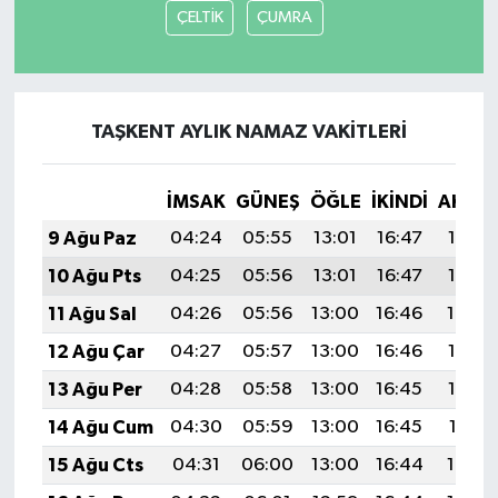
ÇELTİK
ÇUMRA
TAŞKENT AYLIK NAMAZ VAKITLERI
İMSAK
GÜNEŞ
ÖĞLE
İKINDI
AKŞA
9 Ağu Paz
04:24
05:55
13:01
16:47
19:57
10 Ağu Pts
04:25
05:56
13:01
16:47
19:55
11 Ağu Sal
04:26
05:56
13:00
16:46
19:54
12 Ağu Çar
04:27
05:57
13:00
16:46
19:53
13 Ağu Per
04:28
05:58
13:00
16:45
19:52
14 Ağu Cum
04:30
05:59
13:00
16:45
19:51
15 Ağu Cts
04:31
06:00
13:00
16:44
19:50