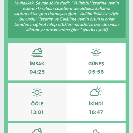
Muhakkak, Şeytan şöyle dedi: "Yâ Rabbi! İzzetine yemin
ederim ki ruhları cesetlerinde oldukça kullarını
saptırmaktan geri durmayacağım." Allâhü Teâlâ ise şöyle
buyurdu: "İzzetim ve Celâlime yemin olsun ki onlar
benden mağfiret talep ettikleri müddetçe ben de onları
affetmeye devam edeceğim." (Hadis-i şerif)
İMSAK
GÜNEŞ
04:25
05:56
ÖĞLE
İKINDI
13:01
16:47