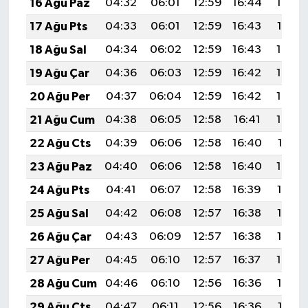
16 Ağu Paz
04:32
06:01
12:59
16:44
19:48
17 Ağu Pts
04:33
06:01
12:59
16:43
19:47
18 Ağu Sal
04:34
06:02
12:59
16:43
19:46
19 Ağu Çar
04:36
06:03
12:59
16:42
19:45
20 Ağu Per
04:37
06:04
12:59
16:42
19:43
21 Ağu Cum
04:38
06:05
12:58
16:41
19:42
22 Ağu Cts
04:39
06:06
12:58
16:40
19:41
23 Ağu Paz
04:40
06:06
12:58
16:40
19:39
24 Ağu Pts
04:41
06:07
12:58
16:39
19:38
25 Ağu Sal
04:42
06:08
12:57
16:38
19:37
26 Ağu Çar
04:43
06:09
12:57
16:38
19:35
27 Ağu Per
04:45
06:10
12:57
16:37
19:34
28 Ağu Cum
04:46
06:10
12:56
16:36
19:32
29 Ağu Cts
04:47
06:11
12:56
16:36
19:31