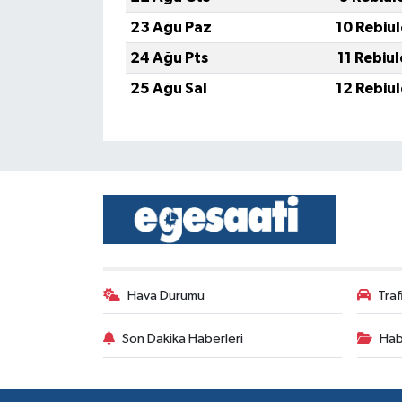
23 Ağu Paz
10 Rebiu
24 Ağu Pts
11 Rebiu
25 Ağu Sal
12 Rebiu
Hava Durumu
Tra
Son Dakika Haberleri
Hab