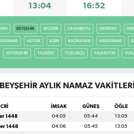
13:04
16:52
EKİN
BEYŞEHİR
BOZKIR
CİHANBEYLİ
DERBENT
DE
LKAPINAR
HÜYÜK
ILGIN
KADINHANI
KARAPINAR
K
SEYDİŞEHİR
TAŞKENT
TUZLUKÇU
YALIHÜYÜK
YUN
BEYŞEHİR AYLIK NAMAZ VAKITLER
İCRİ
İMSAK
GÜNEŞ
ÖĞLE
fer 1448
04:05
05:44
13:05
fer 1448
04:06
05:45
13:05