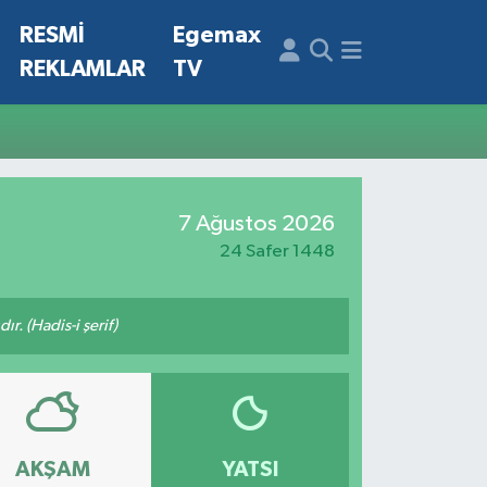
N
RESMİ
Egemax
REKLAMLAR
TV
7 Ağustos 2026
24 Safer 1448
ır. (Hadis-i şerif)
AKŞAM
YATSI