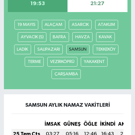
19:53
21:27
19 MAYIS
ALAÇAM
ASARCIK
ATAKUM
AYVACIK (S)
BAFRA
HAVZA
KAVAK
LADİK
SALIPAZARI
SAMSUN
TEKKEKÖY
TERME
VEZİRKÖPRÜ
YAKAKENT
ÇARŞAMBA
SAMSUN AYLIK NAMAZ VAKITLERI
İMSAK
GÜNEŞ
ÖĞLE
İKINDI
AKŞA
25 Tem Cts
03:27
05:16
12:46
16:43
20:07