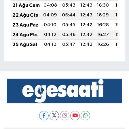
21 Ağu Cum
04:08
05:43
12:43
16:30
19:33
22 Ağu Cts
04:09
05:44
12:43
16:29
19:32
23 Ağu Paz
04:10
05:45
12:42
16:28
19:30
24 Ağu Pts
04:12
05:46
12:42
16:27
19:29
25 Ağu Sal
04:13
05:47
12:42
16:26
19:27