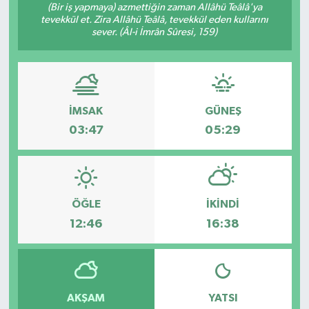
(Bir iş yapmaya) azmettiğin zaman Allâhü Teâlâ'ya
tevekkül et. Zira Allâhü Teâlâ, tevekkül eden kullarını
sever. (Âl-i İmrân Sûresi, 159)
İMSAK
GÜNEŞ
03:47
05:29
ÖĞLE
İKINDI
12:46
16:38
AKŞAM
YATSI