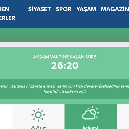
DEN
SİYASET
SPOR
YAŞAM
MAGAZİ
ERLER
AKŞAM VAKTINE KALAN SÜRE
26:20
n senin vasıtanla hidâyete ermesi, senin için kızıl develer (bahşedilip s
hayırlıdır. (Hadis-i şerif)