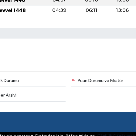
levvel 1448
04:37
06:10
13:06
levvel 1448
04:39
06:11
13:06
fik Durumu
Puan Durumu ve Fikstür
er Arşivi