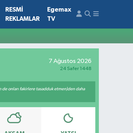
N
RESMİ
Egemax
REKLAMLAR
TV
7 Ağustos 2026
24 Safer 1448
enin de onları fakirlere tasadduk etmen)den daha