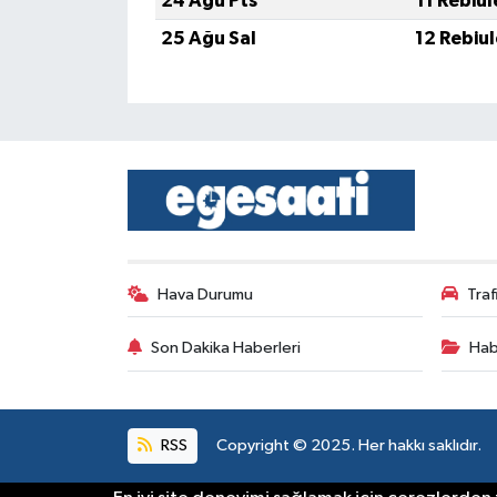
24 Ağu Pts
11 Rebiu
25 Ağu Sal
12 Rebiu
Hava Durumu
Tra
Son Dakika Haberleri
Hab
RSS
Copyright © 2025. Her hakkı saklıdır.