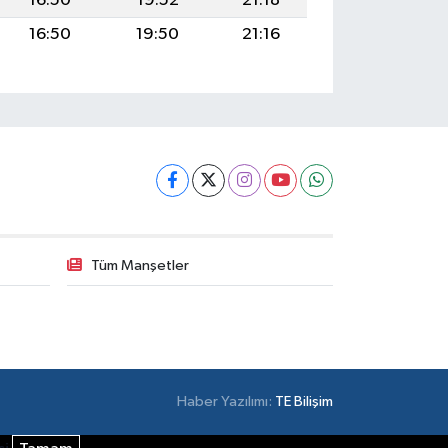
16:50
19:52
21:18
16:50
19:50
21:16
Tüm Manşetler
Haber Yazılımı:
TE Bilişim