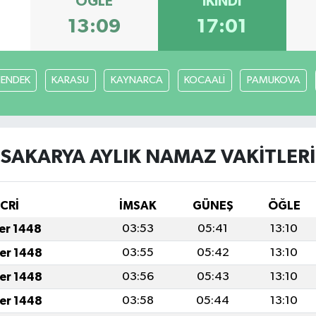
ÖĞLE
İKINDI
13:09
17:01
ENDEK
KARASU
KAYNARCA
KOCAALİ
PAMUKOVA
SAKARYA AYLIK NAMAZ VAKITLERI
İCRİ
İMSAK
GÜNEŞ
ÖĞLE
fer 1448
03:53
05:41
13:10
fer 1448
03:55
05:42
13:10
fer 1448
03:56
05:43
13:10
fer 1448
03:58
05:44
13:10