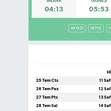
İMSAK
GÜNEŞ
04:13
05:53
AKYAZI
GEYVE
H
H
25 Tem Cts
11 Sa
26 Tem Paz
12 Sa
27 Tem Pts
13 Sa
28 Tem Sal
14 Sa