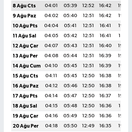
8 Ağu Cts
04:01
05:39
12:52
16:42
19:54
9 Ağu Paz
04:02
05:40
12:51
16:42
19:53
10 Ağu Pts
04:04
05:41
12:51
16:41
19:52
11 Ağu Sal
04:05
05:42
12:51
16:41
19:51
12 Ağu Çar
04:07
05:43
12:51
16:40
19:49
13 Ağu Per
04:08
05:44
12:51
16:39
19:48
14 Ağu Cum
04:10
05:45
12:51
16:39
19:47
15 Ağu Cts
04:11
05:45
12:50
16:38
19:45
16 Ağu Paz
04:12
05:46
12:50
16:38
19:44
17 Ağu Pts
04:14
05:47
12:50
16:37
19:43
18 Ağu Sal
04:15
05:48
12:50
16:36
19:41
19 Ağu Çar
04:16
05:49
12:50
16:36
19:40
20 Ağu Per
04:18
05:50
12:49
16:35
19:38