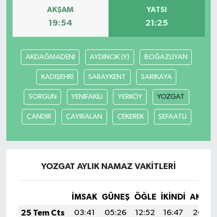
AKŞAM
YATSI
19:54
21:25
AKDAĞMADENİ
AYDINCIK (Y)
BOĞAZLIYAN
KADIŞEHRİ
SARAYKENT
SARIKAYA
SORGUN
YENİFAKILI
YERKÖY
YOZGAT
ÇANDIR
ÇAYIRALAN
ÇEKEREK
ŞEFAATLİ
YOZGAT AYLIK NAMAZ VAKITLERI
İMSAK
GÜNEŞ
ÖĞLE
İKINDI
AKŞA
25 Tem Cts
03:41
05:26
12:52
16:47
20:09