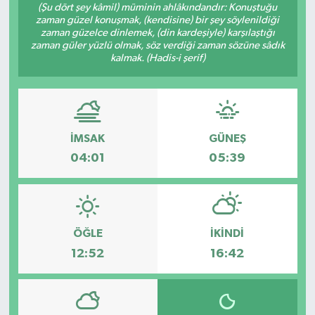
(Şu dört şey kâmil) müminin ahlâkındandır: Konuştuğu
zaman güzel konuşmak, (kendisine) bir şey söylenildiği
zaman güzelce dinlemek, (din kardeşiyle) karşılaştığı
zaman güler yüzlü olmak, söz verdiği zaman sözüne sâdık
kalmak. (Hadis-i şerif)
İMSAK
GÜNEŞ
04:01
05:39
ÖĞLE
İKINDI
12:52
16:42