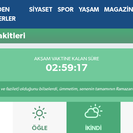
DEN
SİYASET
SPOR
YAŞAM
MAGAZİ
ERLER
kitleri
AKŞAM VAKTINE KALAN SÜRE
02:59:17
 ve fazilet) olduğunu bilselerdi, ümmetim, senenin tamamının Ramazan o
ÖĞLE
İKINDI