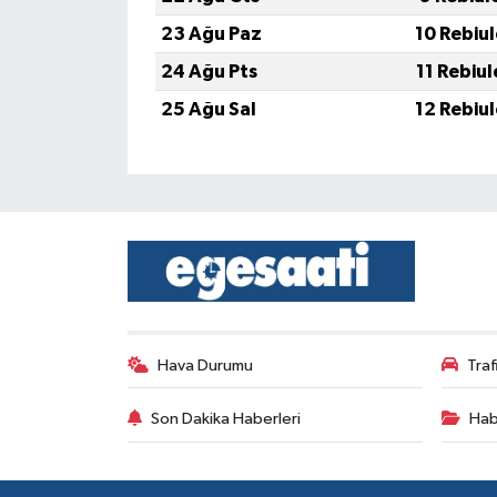
23 Ağu Paz
10 Rebiu
24 Ağu Pts
11 Rebiu
25 Ağu Sal
12 Rebiu
Hava Durumu
Tra
Son Dakika Haberleri
Hab