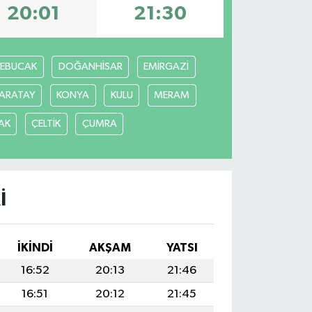
20:01
21:30
REBUCAK
DOĞANHİSAR
EMİRGAZİ
ARATAY
KONYA
KULU
MERAM
AK
ÇELTİK
ÇUMRA
I
İKINDI
AKŞAM
YATSI
16:52
20:13
21:46
16:51
20:12
21:45