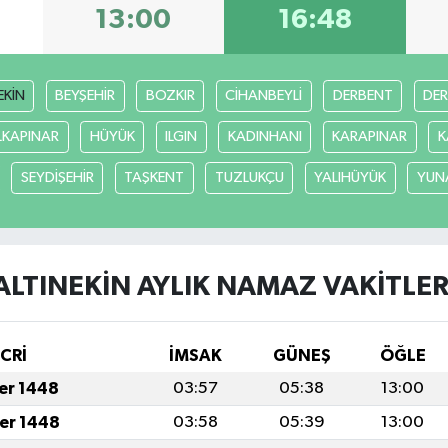
13:00
16:48
EKİN
BEYŞEHİR
BOZKIR
CİHANBEYLİ
DERBENT
DE
LKAPINAR
HÜYÜK
ILGIN
KADINHANI
KARAPINAR
K
SEYDİŞEHİR
TAŞKENT
TUZLUKÇU
YALIHÜYÜK
YUN
ALTINEKİN AYLIK NAMAZ VAKITLER
İCRİ
İMSAK
GÜNEŞ
ÖĞLE
fer 1448
03:57
05:38
13:00
fer 1448
03:58
05:39
13:00