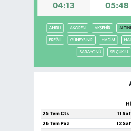
04:13
05:48
AHIRLI
AKÖREN
AKŞEHİR
ALTIN
EREĞLİ
GÜNEYSINIR
HADİM
HA
SARAYÖNÜ
SELÇUKLU
H
25 Tem Cts
11 Sa
26 Tem Paz
12 Sa