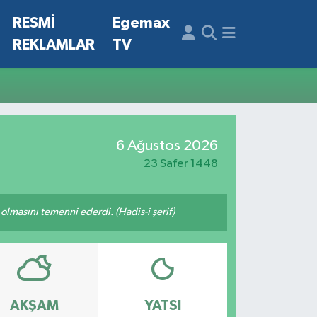
N
RESMİ
Egemax
REKLAMLAR
TV
6 Ağustos 2026
23 Safer 1448
lmasını temenni ederdi. (Hadis-i şerif)
AKŞAM
YATSI