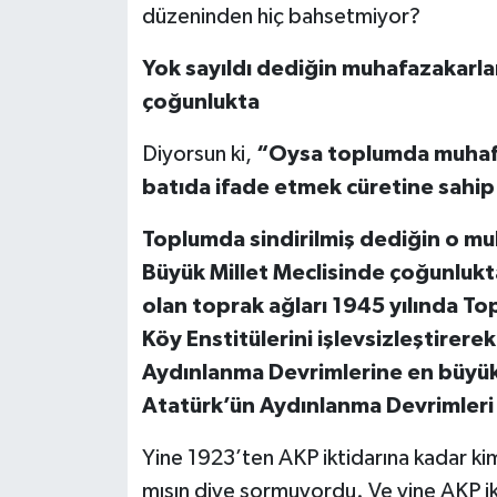
düzeninden hiç bahsetmiyor?
Yok sayıldı dediğin muhafazakarlar
çoğunlukta
Diyorsun ki,
“Oysa toplumda muhafaz
batıda ifade etmek cüretine sahip 
Toplumda sindirilmiş dediğin o muh
Büyük Millet Meclisinde çoğunlukt
olan toprak ağları 1945 yılında T
Köy Enstitülerini işlevsizleştirer
Aydınlanma Devrimlerine en büyük
Atatürk’ün Aydınlanma Devrimleri 1
Yine 1923’ten AKP iktidarına kadar k
mısın diye sormuyordu. Ve yine AKP ik