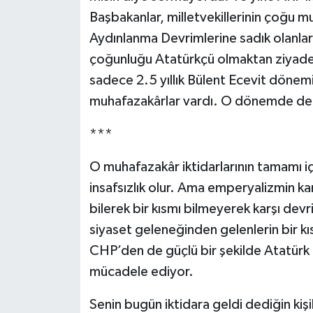
Başbakanlar, milletvekillerinin çoğu 
Aydınlanma Devrimlerine sadık olanla
çoğunluğu Atatürkçü olmaktan ziyade
sadece 2.5 yıllık Bülent Ecevit dönemi
muhafazakârlar vardı. O dönemde de Ec
***
O muhafazakâr iktidarlarının tamamı i
insafsızlık olur. Ama emperyalizmin kar
bilerek bir kısmı bilmeyerek karşı dev
siyaset geleneğinden gelenlerin bir kı
CHP’den de güçlü bir şekilde Atatürk 
mücadele ediyor.
Senin bugün iktidara geldi dediğin kiş