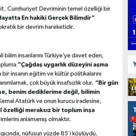
pit. Cumhuriyet Devriminin temel özelliği bir
ayatta En hakiki Gerçek Bilimdir”
ratik bir devrim hareketidir.
 bilim insanlarını Türkiye’ye davet eden,
Y
topluma
“Çağdaş uygarlık düzeyini aşma
ir insanın eğitim ve kültür politikalarını
anımlamak, çok büyük insafsızlık olur.
“Bir gün
se, benim dediklerime değil, bilimin
emal Atatürk ve onun kurucu iradesine,
 özelliği meraksız bir toplum inşa
lerini anlamamış olmaktır.
1
gıcında, nüfusun yüzde 85’i köylüydü.