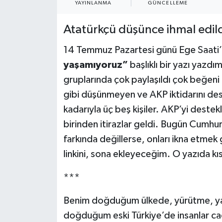
YAYINLANMA
GÜNCELLEME
Atatürkçü düşünce ihmal edi
14 Temmuz Pazartesi günü Ege Saati
yaşamıyoruz”
başlıklı bir yazı yaz
gruplarında çok paylaşıldı çok beğeni 
gibi düşünmeyen ve AKP iktidarını de
kadarıyla üç beş kişiler. AKP’yi deste
birinden itirazlar geldi. Bugün Cumhuri
farkında değillerse, onları ikna etmek 
linkini, sona ekleyeceğim. O yazıda k
***
Benim doğduğum ülkede, yürütme, yasa
doğduğum eski Türkiye’de insanlar ca