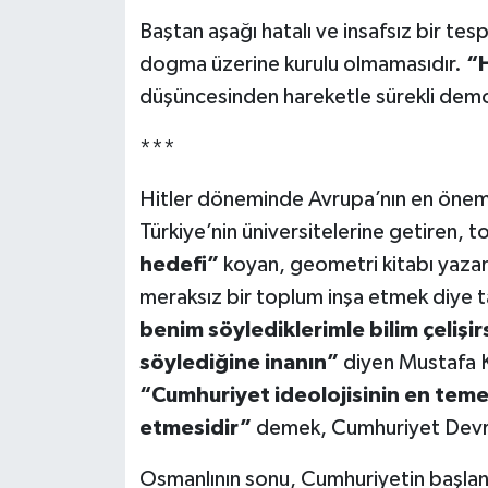
Baştan aşağı hatalı ve insafsız bir tes
dogma üzerine kurulu olmamasıdır.
“H
düşüncesinden hareketle sürekli demok
***
Hitler döneminde Avrupa’nın en önemli
Türkiye’nin üniversitelerine getiren, 
hedefi”
koyan, geometri kitabı yazan b
meraksız bir toplum inşa etmek diye t
benim söylediklerimle bilim çelişir
söylediğine inanın”
diyen Mustafa K
“Cumhuriyet ideolojisinin en temel
etmesidir”
demek, Cumhuriyet Devrim
Osmanlının sonu, Cumhuriyetin başlan