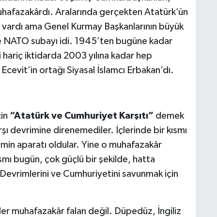
muhafazakârdı. Aralarında gerçekten Atatürk’ün
r vardı ama Genel Kurmay Başkanlarının büyük
 NATO subayı idi. 1945’ten bugüne kadar
 hariç iktidarda 2003 yılına kadar hep
evit’in ortağı Siyasal İslamcı Erbakan’dı.
çin
“Atatürk ve Cumhuriyet Karşıtı”
demek
şı devrimine direnemediler. İçlerinde bir kısmı
rimin aparatı oldular. Yine o muhafazakâr
smı bugün, çok güçlü bir şekilde, hatta
Devrimlerini ve Cumhuriyetini savunmak için
iler muhafazakâr falan değil. Düpedüz, İngiliz