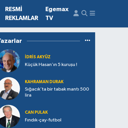
N
RESMİ
Egemax
REKLAMLAR
TV
Yazarlar
İDRIS AKYÜZ
Küçük Hasan’ın 5 kuruşu !
KAHRAMAN DURAK
Sığacık’ta bir tabak mantı 500
lira
CAN PULAK
Fındık-çay-futbol