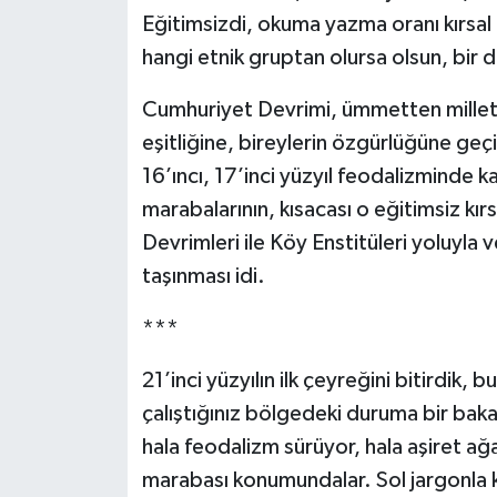
Eğitimsizdi, okuma yazma oranı kırsal
hangi etnik gruptan olursa olsun, bir d
Cumhuriyet Devrimi, ümmetten millete
eşitliğine, bireylerin özgürlüğüne geç
16’ıncı, 17’inci yüzyıl feodalizminde ka
marabalarının, kısacası o eğitimsiz kı
Devrimleri ile Köy Enstitüleri yoluyla 
taşınması idi.
***
21’inci yüzyılın ilk çeyreğini bitirdi
çalıştığınız bölgedeki duruma bir ba
hala feodalizm sürüyor, hala aşiret ağal
marabası konumundalar. Sol jargonla 