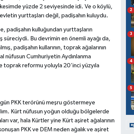
 kesimde yüzde 2 seviyesinde idi. Ve o köylü,
2
evletin yurttaşları değil, padişahın kuluydu.
, padişahın kulluğundan yurttaşların
3
iş süreciydi. Bu devrimin en önemli ayağı da,
lmış, padişahın kullarının, toprak ağalarının
rsal nüfusun Cumhuriyetin Aydınlanma
4
ve toprak reformu yoluyla 20’inci yüzyıla
5
k, bugün PKK terörünü meşru göstermeye
kalım. Kürt nüfusun yoğun olduğu bölgelerde
arı var, hala Kürtler yine Kürt aşiret ağalarının
konuşan PKK ve DEM neden ağalık ve aşiret