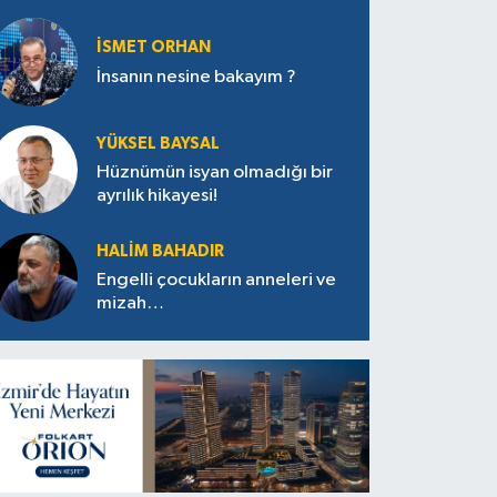
İSMET ORHAN
İnsanın nesine bakayım ?
YÜKSEL BAYSAL
Hüznümün isyan olmadığı bir
ayrılık hikayesi!
HALIM BAHADIR
Engelli çocukların anneleri ve
mizah…