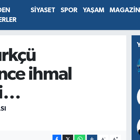
DEN
SİYASET
SPOR
YAŞAM
MAGAZİ
ERLER
ürkçü
nce ihmal
di…
SI
-
+
A
A