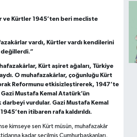
 ve Kürtler 1945’ten beri mecliste
akârlar vardı, Kürtler vardı kendilerini
değillerdi.”
afazakârlar, Kürt aşiret ağaları, Türkiye
aydı. O muhafazakârlar, çoğunluğu Kürt
oprak Reformunu etkisizleştirerek, 1947’te
ek Gazi Mustafa Kemal Atatürk’ün
 darbeyi vurdular. Gazi Mustafa Kemal
945’ten itibaren rafa kaldırıldı.
imse kimseye sen Kürt müsün, muhafazakâr
tidarına kadar seçilmiş Cumhurbaşkanları,