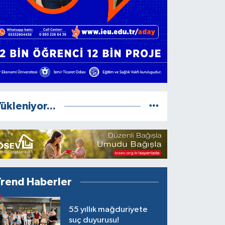
ükleniyor...
Trend Haberler
55 yıllık mağduriyete
suç duyurusu!