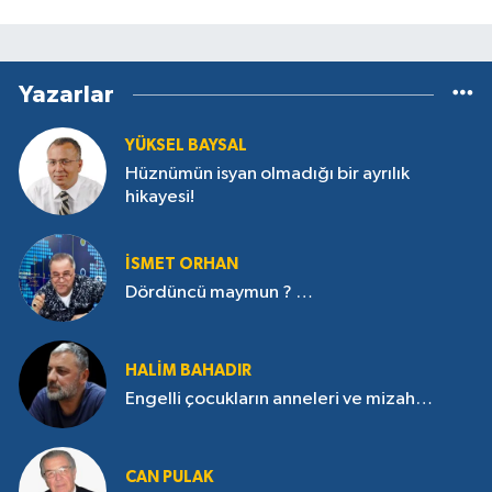
Yazarlar
YÜKSEL BAYSAL
Hüznümün isyan olmadığı bir ayrılık
hikayesi!
İSMET ORHAN
Dördüncü maymun ? …
HALIM BAHADIR
Engelli çocukların anneleri ve mizah…
CAN PULAK