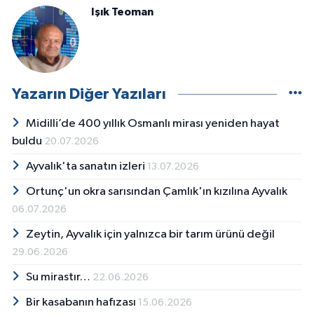
Işık Teoman
Yazarın Diğer Yazıları
Midilli’de 400 yıllık Osmanlı mirası yeniden hayat
buldu
20.07.2026
Ayvalık'ta sanatın izleri
13.07.2026
Ortunç'un okra sarısından Çamlık'ın kızılına Ayvalık
06.07.2026
Zeytin, Ayvalık için yalnızca bir tarım ürünü değil
29.06.2026
Su mirastır…
22.06.2026
Bir kasabanın hafızası
15.06.2026