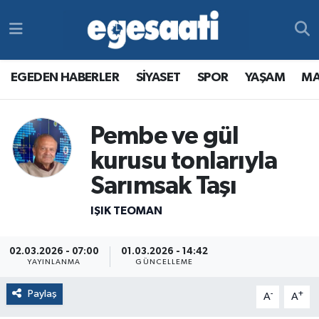
Foto Galeri
SİYASET
EGEDEN HABERLER
Hava Durumu
EGEDEN HABERLER
SİYASET
SPOR
YAŞAM
MA
Video
SPOR
SİYASET
Trafik Durumu
Yazarlar
YAŞAM
SPOR
Süper Lig Puan Durumu ve Fikstür
Pembe ve gül
kurusu tonlarıyla
MAGAZİN
YAŞAM
Tüm Manşetler
Sarımsak Taşı
RESMİ REKLAMLAR
MAGAZİN
Son Dakika Haberleri
IŞIK TEOMAN
RESMİ REKLAMLAR
Haber Arşivi
02.03.2026 - 07:00
01.03.2026 - 14:42
YAYINLANMA
GÜNCELLEME
Egemax TV
Paylaş
-
+
A
A