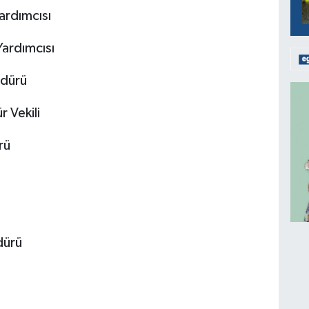
ardımcısı
Yardımcısı
üdürü
r Vekili
rü
dürü