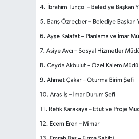
4.⁠ ⁠İbrahim Tunçol – Belediye Başkan Y
5.⁠ ⁠Barış Özreçber – Belediye Başkan 
6.⁠ ⁠Ayşe Kalafat – Planlama ve İmar M
7.⁠ ⁠Asiye Avcı – Sosyal Hizmetler Müdü
8.⁠ ⁠Ceyda Akbulut – Özel Kalem Müdü
9.⁠ ⁠Ahmet Çakar – Oturma Birim Şefi
10.⁠ ⁠Aras İş – İmar Durum Şefi
11.⁠ ⁠Refik Karakaya – Etüt ve Proje Mü
12.⁠ ⁠Ecem Eren – Mimar
13.⁠ ⁠Emrah Baş – Firma Sahibi