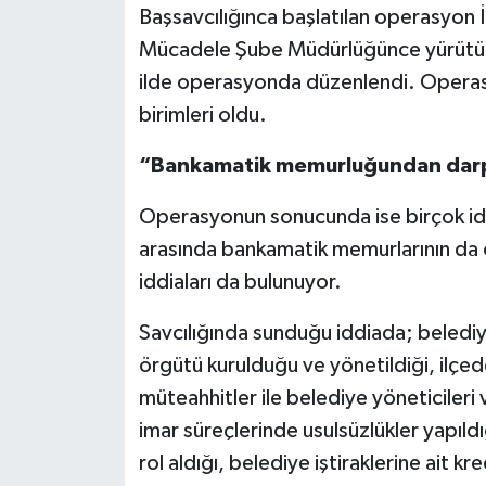
Başsavcılığınca başlatılan operasyon İ
Mücadele Şube Müdürlüğünce yürütül
ilde operasyonda düzenlendi. Operasy
birimleri oldu.
“Bankamatik memurluğundan dar
Operasyonun sonucunda ise birçok iddi
arasında bankamatik memurlarının da o
iddiaları da bulunuyor.
Savcılığında sunduğu iddiada; belediye 
örgütü kurulduğu ve yönetildiği, ilçed
müteahhitler ile belediye yöneticileri v
imar süreçlerinde usulsüzlükler yapıld
rol aldığı, belediye iştiraklerine ait kr