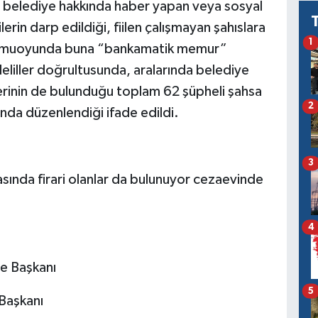
ı, belediye hakkında haber yapan veya sosyal
rin darp edildiği, fiilen çalışmayan şahıslara
1
(kamuoyunda buna “bankamatik memur”
 deliller doğrultusunda, aralarında belediye
plerinin de bulunduğu toplam 62 şüpheli şahsa
2
nda düzenlendiği ifade edildi.
3
rasında firari olanlar da bulunuyor cezaevinde
4
ye Başkanı
5
Başkanı