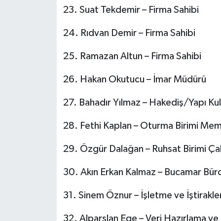
23.⁠ ⁠Suat Tekdemir – Firma Sahibi
24.⁠ ⁠Rıdvan Demir – Firma Sahibi
25.⁠ ⁠Ramazan Altun – Firma Sahibi
26.⁠ ⁠Hakan Okutucu – İmar Müdürü
27.⁠ ⁠Bahadır Yılmaz – Hakediş/Yapı 
28.⁠ ⁠Fethi Kaplan – Oturma Birimi Me
29.⁠ ⁠Özgür Dalağan – Ruhsat Birimi Çal
30.⁠ ⁠Akın Erkan Kalmaz – Bucamar Büro
31.⁠ ⁠Sinem Öznur – İşletme ve İştirakle
32.⁠ ⁠Alparslan Ege – Veri Hazırlama ve