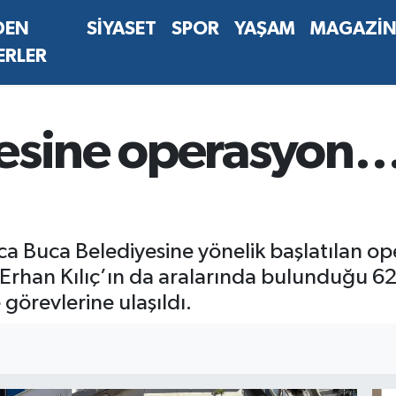
DEN
SİYASET
SPOR
YAŞAM
MAGAZİ
ERLER
esine operasyon… 
ca Buca Belediyesine yönelik başlatılan o
han Kılıç’ın da aralarında bulunduğu 62 kiş
 görevlerine ulaşıldı.