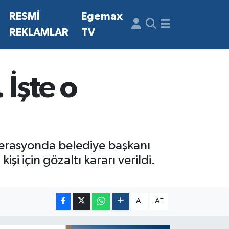
N
RESMİ
Egemax
REKLAMLAR
TV
İşte o
perasyonda belediye başkanı
i için gözaltı kararı verildi.
-
+
A
A