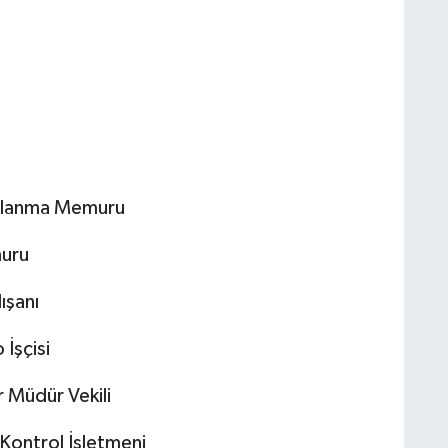
Kullanma Memuru
muru
ışanı
 İşçisi
r Müdür Vekili
 Kontrol İşletmeni