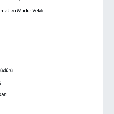
zmetleri Müdür Vekili
 Müdürü
g
şanı