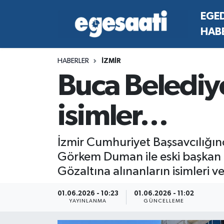
EGE
HAB
Foto Galeri
SİYASET
EGEDEN HABERLER
Hava Durumu
HABERLER
İZMİR
Video
SPOR
SİYASET
Trafik Durumu
Buca Belediy
Yazarlar
YAŞAM
SPOR
Süper Lig Puan Durumu ve Fikstür
isimler…
MAGAZİN
YAŞAM
Tüm Manşetler
RESMİ REKLAMLAR
MAGAZİN
Son Dakika Haberleri
İzmir Cumhuriyet Başsavcılığın
Görkem Duman ile eski başkan Er
RESMİ REKLAMLAR
Haber Arşivi
Gözaltına alınanların isimleri ve
Egemax TV
01.06.2026 - 10:23
01.06.2026 - 11:02
YAYINLANMA
GÜNCELLEME