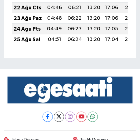
22 Ağu Cts
04:46
06:21
13:20
17:06
20:10
23 Ağu Paz
04:48
06:22
13:20
17:06
20:08
24 Ağu Pts
04:49
06:23
13:20
17:05
20:06
25 Ağu Sal
04:51
06:24
13:20
17:04
20:05
Hava Durumu
Trafik Durumu