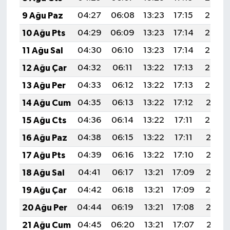
9 Ağu Paz
04:27
06:08
13:23
17:15
20:28
10 Ağu Pts
04:29
06:09
13:23
17:14
20:27
11 Ağu Sal
04:30
06:10
13:23
17:14
20:25
12 Ağu Çar
04:32
06:11
13:22
17:13
20:24
13 Ağu Per
04:33
06:12
13:22
17:13
20:23
14 Ağu Cum
04:35
06:13
13:22
17:12
20:21
15 Ağu Cts
04:36
06:14
13:22
17:11
20:20
16 Ağu Paz
04:38
06:15
13:22
17:11
20:18
17 Ağu Pts
04:39
06:16
13:22
17:10
20:17
18 Ağu Sal
04:41
06:17
13:21
17:09
20:15
19 Ağu Çar
04:42
06:18
13:21
17:09
20:14
20 Ağu Per
04:44
06:19
13:21
17:08
20:13
21 Ağu Cum
04:45
06:20
13:21
17:07
20:11