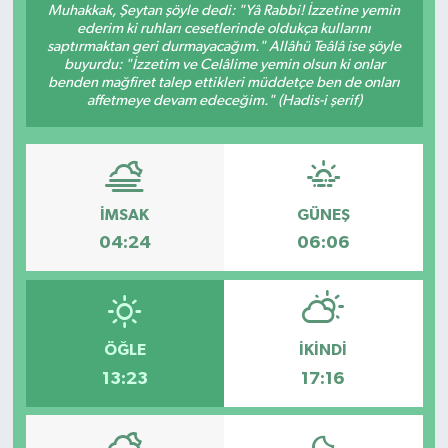
Muhakkak, Şeytan şöyle dedi: "Yâ Rabbi! İzzetine yemin
ederim ki ruhları cesetlerinde oldukça kullarını
saptırmaktan geri durmayacağım." Allâhü Teâlâ ise şöyle
buyurdu: "İzzetim ve Celâlime yemin olsun ki onlar
benden mağfiret talep ettikleri müddetçe ben de onları
affetmeye devam edeceğim." (Hadis-i şerif)
İMSAK
GÜNEŞ
04:24
06:06
ÖĞLE
İKINDI
13:23
17:16