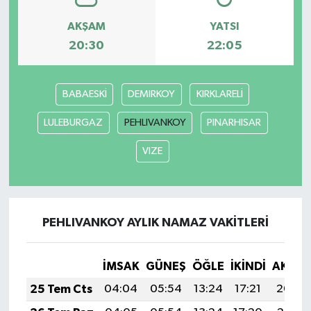
AKŞAM
YATSI
20:30
22:05
BABAESKİ
DEMIRKOY
KIRKLARELİ
LULEBURGAZ
PEHLIVANKOY
PINARHISAR
VIZE
PEHLIVANKOY AYLIK NAMAZ VAKITLERI
İMSAK
GÜNEŞ
ÖĞLE
İKINDI
AKŞA
25 Tem Cts
04:04
05:54
13:24
17:21
20:44