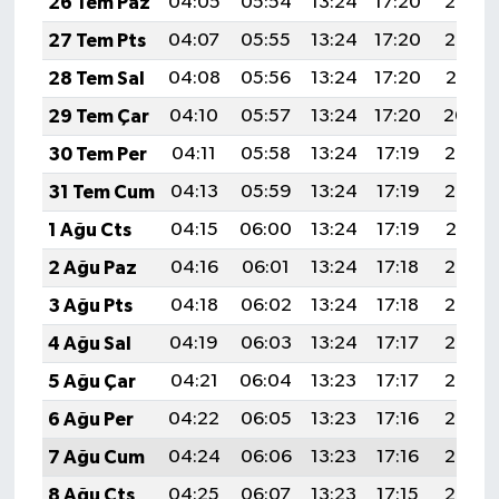
26 Tem Paz
04:05
05:54
13:24
17:20
20:43
27 Tem Pts
04:07
05:55
13:24
17:20
20:42
28 Tem Sal
04:08
05:56
13:24
17:20
20:41
29 Tem Çar
04:10
05:57
13:24
17:20
20:40
30 Tem Per
04:11
05:58
13:24
17:19
20:39
31 Tem Cum
04:13
05:59
13:24
17:19
20:38
1 Ağu Cts
04:15
06:00
13:24
17:19
20:37
2 Ağu Paz
04:16
06:01
13:24
17:18
20:36
3 Ağu Pts
04:18
06:02
13:24
17:18
20:35
4 Ağu Sal
04:19
06:03
13:24
17:17
20:34
5 Ağu Çar
04:21
06:04
13:23
17:17
20:33
6 Ağu Per
04:22
06:05
13:23
17:16
20:32
7 Ağu Cum
04:24
06:06
13:23
17:16
20:30
8 Ağu Cts
04:25
06:07
13:23
17:15
20:29