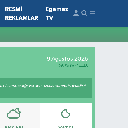
N
RESMİ
Egemax
REKLAMLAR
TV
9 Ağustos 2026
26 Safer 1448
u, hiç ummadığı yerden rızıklandırıverir. (Hadis-i