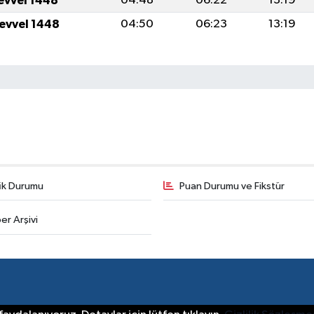
levvel 1448
04:48
06:22
13:19
levvel 1448
04:50
06:23
13:19
fik Durumu
Puan Durumu ve Fikstür
er Arşivi