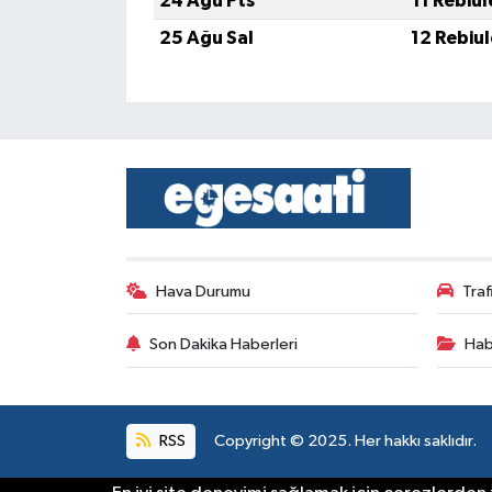
24 Ağu Pts
11 Rebiu
25 Ağu Sal
12 Rebiu
Hava Durumu
Tra
Son Dakika Haberleri
Hab
RSS
Copyright © 2025. Her hakkı saklıdır.