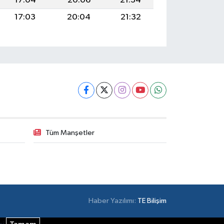
17:04
20:06
21:34
17:03
20:04
21:32
Tüm Manşetler
Haber Yazılımı:
TE Bilişim