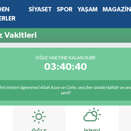
DEN
SİYASET
SPOR
YAŞAM
MAGAZİ
ERLER
 Vakitleri
ÖĞLE VAKTINE KALAN SÜRE
03:40:40
î ilimleri öğrenirse) Allah Azze ve Celle, ona (her işinde) kâfidir ve on
şerif)