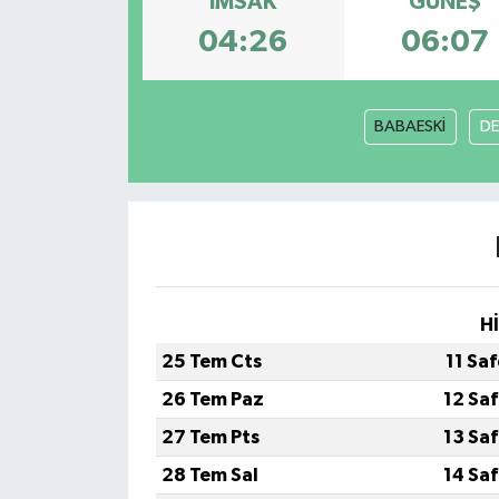
İMSAK
GÜNEŞ
04:26
06:07
BABAESKİ
DE
H
25 Tem Cts
11 Sa
26 Tem Paz
12 Sa
27 Tem Pts
13 Sa
28 Tem Sal
14 Sa