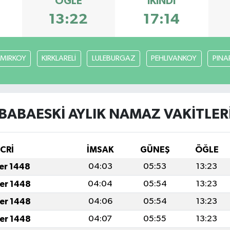
ÖĞLE
İKINDI
13:22
17:14
MIRKOY
KIRKLARELİ
LULEBURGAZ
PEHLIVANKOY
PINA
BABAESKİ AYLIK NAMAZ VAKITLER
İCRİ
İMSAK
GÜNEŞ
ÖĞLE
fer 1448
04:03
05:53
13:23
fer 1448
04:04
05:54
13:23
fer 1448
04:06
05:54
13:23
fer 1448
04:07
05:55
13:23