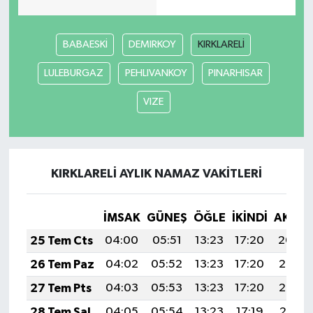
BABAESKİ
DEMIRKOY
KIRKLARELİ
LULEBURGAZ
PEHLIVANKOY
PINARHISAR
VIZE
KIRKLARELİ AYLIK NAMAZ VAKITLERI
İMSAK
GÜNEŞ
ÖĞLE
İKINDI
AKŞA
25 Tem Cts
04:00
05:51
13:23
17:20
20:44
26 Tem Paz
04:02
05:52
13:23
17:20
20:43
27 Tem Pts
04:03
05:53
13:23
17:20
20:42
28 Tem Sal
04:05
05:54
13:23
17:19
20:41