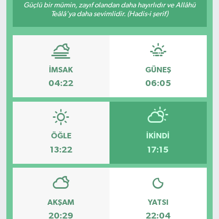
Güçlü bir mümin, zayıf olandan daha hayırlıdır ve Allâhü
Teâlâ'ya daha sevimlidir. (Hadis-i şerif)
İMSAK
GÜNEŞ
04:22
06:05
ÖĞLE
İKINDI
13:22
17:15
AKŞAM
YATSI
20:29
22:04