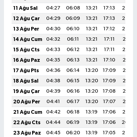
11 Ağu Sal
04:27
06:08
13:21
17:13
20:25
12 Ağu Çar
04:29
06:09
13:21
17:13
20:23
13 Ağu Per
04:30
06:10
13:21
17:12
20:22
14 Ağu Cum
04:32
06:11
13:21
17:11
20:21
15 Ağu Cts
04:33
06:12
13:21
17:11
20:19
16 Ağu Paz
04:35
06:13
13:21
17:10
20:18
17 Ağu Pts
04:36
06:14
13:20
17:09
20:16
18 Ağu Sal
04:38
06:15
13:20
17:09
20:15
19 Ağu Çar
04:39
06:16
13:20
17:08
20:13
20 Ağu Per
04:41
06:17
13:20
17:07
20:12
21 Ağu Cum
04:42
06:18
13:19
17:06
20:10
22 Ağu Cts
04:44
06:19
13:19
17:06
20:09
23 Ağu Paz
04:45
06:20
13:19
17:05
20:07