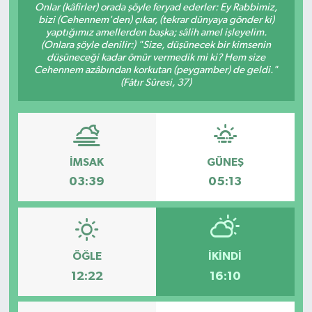
Onlar (kâfirler) orada şöyle feryad ederler: Ey Rabbimiz,
bizi (Cehennem'den) çıkar, (tekrar dünyaya gönder ki)
yaptığımız amellerden başka; sâlih amel işleyelim.
(Onlara şöyle denilir:) "Size, düşünecek bir kimsenin
düşüneceği kadar ömür vermedik mi ki? Hem size
Cehennem azâbından korkutan (peygamber) de geldi."
(Fâtır Sûresi, 37)
İMSAK
GÜNEŞ
03:39
05:13
ÖĞLE
İKINDI
12:22
16:10