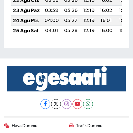
22 Ağu Cts
03:58
05:26
12:19
16:02
19:03
23 Ağu Paz
03:59
05:26
12:19
16:02
19:02
24 Ağu Pts
04:00
05:27
12:19
16:01
19:00
25 Ağu Sal
04:01
05:28
12:19
16:00
18:59
Hava Durumu
Trafik Durumu