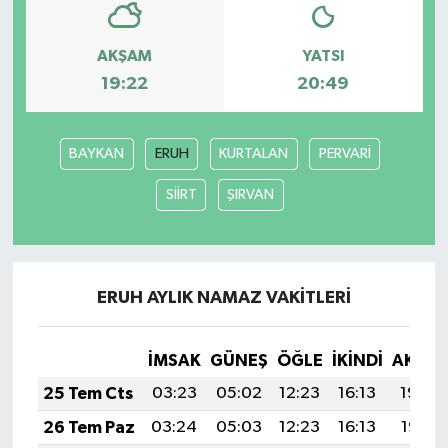
AKŞAM
YATSI
19:22
20:49
BAYKAN
ERUH
KURTALAN
PERVARİ
SİİRT
ŞIRVAN
ERUH AYLIK NAMAZ VAKITLERI
İMSAK
GÜNEŞ
ÖĞLE
İKINDI
AKŞA
25 Tem Cts
03:23
05:02
12:23
16:13
19:34
26 Tem Paz
03:24
05:03
12:23
16:13
19:33