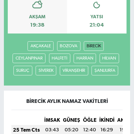
AKŞAM
YATSI
19:38
21:04
AKÇAKALE
BOZOVA
BİRECİK
CEYLANPINAR
HALFETİ
HARRAN
HİLVAN
SURUÇ
SİVEREK
VİRANŞEHİR
ŞANLIURFA
BİRECİK AYLIK NAMAZ VAKITLERI
İMSAK
GÜNEŞ
ÖĞLE
İKINDI
AKŞA
25 Tem Cts
03:43
05:20
12:40
16:29
19:49