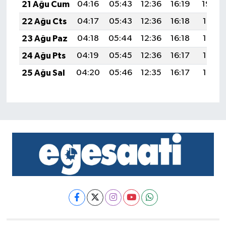
21 Ağu Cum
04:16
05:43
12:36
16:19
19:20
22 Ağu Cts
04:17
05:43
12:36
16:18
19:19
23 Ağu Paz
04:18
05:44
12:36
16:18
19:18
24 Ağu Pts
04:19
05:45
12:36
16:17
19:16
25 Ağu Sal
04:20
05:46
12:35
16:17
19:15