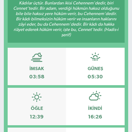
Kâdılar üçtür. Bunlardan ikisi Cehennem'dedir, biri
Cennet'tedir. Bir adam, verdiği hükmün haksız olduğunu
bile bile haksız yere hüküm verir, bu Cehennem'dedir.
Bir kâdı bilmeksizin hüküm verir ve insanların haklarını
zâyi eder, bu da Cehennem'dedir. Bir kâdı da hakka
riâyet ederek hüküm verir, işte bu, Cennet'tedir. (Hadis-i
şerif)
İMSAK
GÜNEŞ
03:58
05:30
ÖĞLE
İKINDI
12:39
16:26