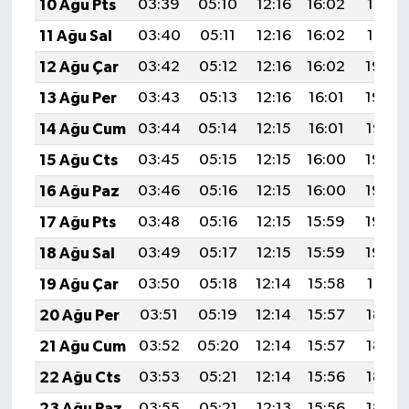
10 Ağu Pts
03:39
05:10
12:16
16:02
19:12
11 Ağu Sal
03:40
05:11
12:16
16:02
19:10
12 Ağu Çar
03:42
05:12
12:16
16:02
19:09
13 Ağu Per
03:43
05:13
12:16
16:01
19:08
14 Ağu Cum
03:44
05:14
12:15
16:01
19:07
15 Ağu Cts
03:45
05:15
12:15
16:00
19:06
16 Ağu Paz
03:46
05:16
12:15
16:00
19:04
17 Ağu Pts
03:48
05:16
12:15
15:59
19:03
18 Ağu Sal
03:49
05:17
12:15
15:59
19:02
19 Ağu Çar
03:50
05:18
12:14
15:58
19:01
20 Ağu Per
03:51
05:19
12:14
15:57
18:59
21 Ağu Cum
03:52
05:20
12:14
15:57
18:58
22 Ağu Cts
03:53
05:21
12:14
15:56
18:57
23 Ağu Paz
03:55
05:21
12:13
15:56
18:55