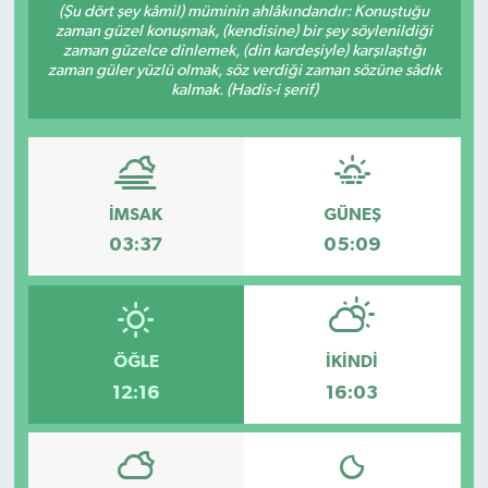
(Şu dört şey kâmil) müminin ahlâkındandır: Konuştuğu
zaman güzel konuşmak, (kendisine) bir şey söylenildiği
zaman güzelce dinlemek, (din kardeşiyle) karşılaştığı
zaman güler yüzlü olmak, söz verdiği zaman sözüne sâdık
kalmak. (Hadis-i şerif)
İMSAK
GÜNEŞ
03:37
05:09
ÖĞLE
İKINDI
12:16
16:03