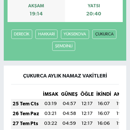
AKŞAM
YATSI
19:14
20:40
DERECİK
HAKKARİ
YÜKSEKOVA
ÇUKURCA
ŞEMDİNLİ
ÇUKURCA AYLIK NAMAZ VAKITLERI
İMSAK
GÜNEŞ
ÖĞLE
İKINDI
AKŞA
25 Tem Cts
03:19
04:57
12:17
16:07
19:27
26 Tem Paz
03:21
04:58
12:17
16:07
19:26
27 Tem Pts
03:22
04:59
12:17
16:06
19:25