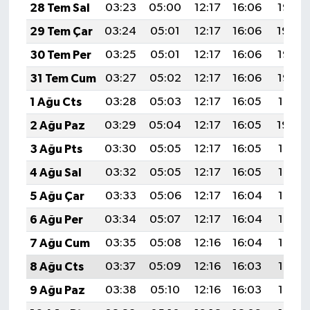
28 Tem Sal
03:23
05:00
12:17
16:06
19:25
29 Tem Çar
03:24
05:01
12:17
16:06
19:24
30 Tem Per
03:25
05:01
12:17
16:06
19:23
31 Tem Cum
03:27
05:02
12:17
16:06
19:22
1 Ağu Cts
03:28
05:03
12:17
16:05
19:21
2 Ağu Paz
03:29
05:04
12:17
16:05
19:20
3 Ağu Pts
03:30
05:05
12:17
16:05
19:19
4 Ağu Sal
03:32
05:05
12:17
16:05
19:18
5 Ağu Çar
03:33
05:06
12:17
16:04
19:17
6 Ağu Per
03:34
05:07
12:17
16:04
19:16
7 Ağu Cum
03:35
05:08
12:16
16:04
19:15
8 Ağu Cts
03:37
05:09
12:16
16:03
19:14
9 Ağu Paz
03:38
05:10
12:16
16:03
19:13