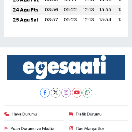
24 Ağu Pts
03:56
05:22
12:13
15:55
18:54
25 Ağu Sal
03:57
05:23
12:13
15:54
18:53
Hava Durumu
Trafik Durumu
Puan Durumu ve Fikstür
Tüm Manşetler