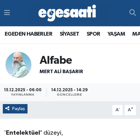
Foto Galeri
SİYASET
EGEDEN HABERLER
Hava Durumu
EGEDEN HABERLER
SİYASET
SPOR
YAŞAM
MA
Video
SPOR
SİYASET
Trafik Durumu
Yazarlar
YAŞAM
SPOR
Süper Lig Puan Durumu ve Fikstür
Alfabe
MAGAZİN
YAŞAM
Tüm Manşetler
MERT ALI BAŞARIR
RESMİ REKLAMLAR
MAGAZİN
Son Dakika Haberleri
15.12.2025 - 06:00
14.12.2025 - 14:29
YAYINLANMA
GÜNCELLEME
RESMİ REKLAMLAR
Haber Arşivi
Paylaş
-
+
A
A
Egemax TV
'
Entelektüel'
düzeyi,