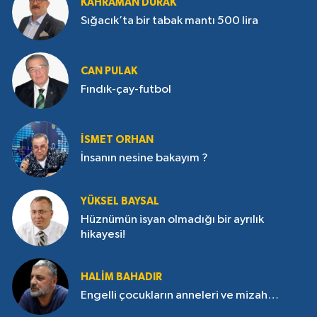
KAHRAMAN DURAK
Sığacık’ta bir tabak mantı 500 lira
CAN PULAK
Fındık-çay-futbol
İSMET ORHAN
İnsanın nesine bakayım ?
YÜKSEL BAYSAL
Hüznümün isyan olmadığı bir ayrılık
hikayesi!
HALIM BAHADIR
Engelli çocukların anneleri ve mizah…