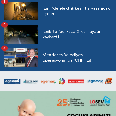
3
İzmir’de elektrik kesintisi yaşanıcak
ilçeler
4
İznik'te feci kaza: 2 kişi hayatını
kaybetti
5
Menderes Belediyesi
operasyonunda ‘CHP' izi!