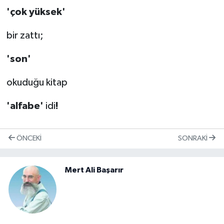
'çok yüksek'
bir zattı;
'son'
okuduğu kitap
'alfabe'
idi
!
ÖNCEKI
SONRAKI
Mert Ali Başarır