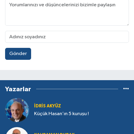
Gönder
Yazarlar
İDRIS AKYÜZ
Küçük Hasan’ın 5 kuruşu !