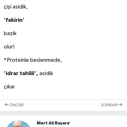
çişi asidik,
'fakirin'
bazik
olur!
*
Proteinle beslenmede,
'idrar tahlili',
asidik
çıkar
ÖNCEKI
SONRAKI
Mert Ali Başarır