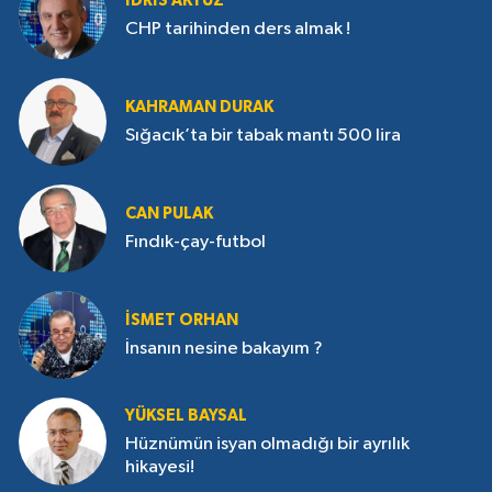
İDRIS AKYÜZ
CHP tarihinden ders almak !
KAHRAMAN DURAK
Sığacık’ta bir tabak mantı 500 lira
CAN PULAK
Fındık-çay-futbol
İSMET ORHAN
İnsanın nesine bakayım ?
YÜKSEL BAYSAL
Hüznümün isyan olmadığı bir ayrılık
hikayesi!