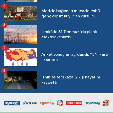
2
Madde bağımlısı mücadelesi: 3
genç dipsiz kuyudan kurtuldu
3
İzmir'de 31 Temmuz'da planlı
elektrik kesintisi
4
Anket sonuçları açıklandı: YENİ Parti
ilk sırada
5
İznik'te feci kaza: 2 kişi hayatını
kaybetti