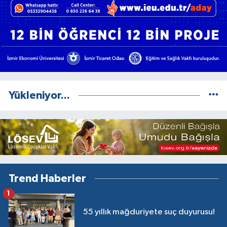
Yükleniyor...
Trend Haberler
1
55 yıllık mağduriyete suç duyurusu!