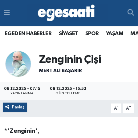
Foto Galeri
SİYASET
EGEDEN HABERLER
Hava Durumu
EGEDEN HABERLER
SİYASET
SPOR
YAŞAM
MA
Video
SPOR
SİYASET
Trafik Durumu
Yazarlar
YAŞAM
SPOR
Süper Lig Puan Durumu ve Fikstür
Zenginin Çişi
MAGAZİN
YAŞAM
Tüm Manşetler
MERT ALI BAŞARIR
RESMİ REKLAMLAR
MAGAZİN
Son Dakika Haberleri
09.12.2025 - 07:15
08.12.2025 - 15:53
YAYINLANMA
GÜNCELLEME
RESMİ REKLAMLAR
Haber Arşivi
Paylaş
-
+
A
A
Egemax TV
*
'Zenginin'
,