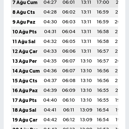
7 Ağu Cum
04:27
06:01
13:11
17:00
20:11
8 Ağu Cts
04:28
06:02
13:11
16:59
20:10
9 Ağu Paz
04:30
06:03
13:11
16:59
20:09
10 Ağu Pts
04:31
06:04
13:11
16:58
20:08
11 Ağu Sal
04:32
06:05
13:11
16:58
20:07
12 Ağu Çar
04:33
06:06
13:11
16:57
20:06
13 Ağu Per
04:35
06:07
13:10
16:57
20:04
14 Ağu Cum
04:36
06:07
13:10
16:56
20:03
15 Ağu Cts
04:37
06:08
13:10
16:56
20:02
16 Ağu Paz
04:39
06:09
13:10
16:55
20:01
17 Ağu Pts
04:40
06:10
13:10
16:55
19:59
18 Ağu Sal
04:41
06:11
13:09
16:54
19:58
19 Ağu Çar
04:42
06:12
13:09
16:54
19:57