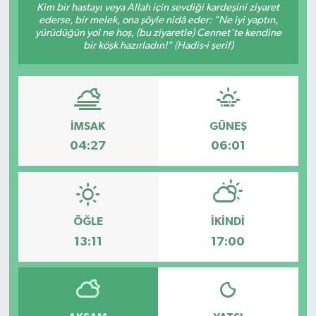
Kim bir hastayı veya Allah için sevdiği kardeşini ziyaret
ederse, bir melek, ona şöyle nidâ eder: "Ne iyi yaptın,
yürüdüğün yol ne hoş, (bu ziyaretle) Cennet'te kendine
bir köşk hazırladın!" (Hadis-i şerif)
İMSAK
GÜNEŞ
04:27
06:01
ÖĞLE
İKINDI
13:11
17:00