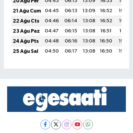
20 Ağu Per
04:43
06:13
13:09
16:53
19:55
21 Ağu Cum
04:45
06:13
13:09
16:52
19:54
22 Ağu Cts
04:46
06:14
13:08
16:52
19:53
23 Ağu Paz
04:47
06:15
13:08
16:51
19:51
24 Ağu Pts
04:48
06:16
13:08
16:50
19:50
25 Ağu Sal
04:50
06:17
13:08
16:50
19:48