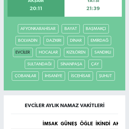
AKŞAM
YATSI
20:11
21:39
AFYONKARAHİSAR
BAYAT
BAŞMAKÇI
BOLVADİN
DAZKIRI
DİNAR
EMİRDAĞ
EVCİLER
HOCALAR
KIZILÖREN
SANDIKLI
SULTANDAĞI
SİNANPAŞA
ÇAY
ÇOBANLAR
İHSANİYE
İSCEHİSAR
ŞUHUT
EVCİLER AYLIK NAMAZ VAKITLERI
İMSAK
GÜNEŞ
ÖĞLE
İKINDI
AKŞA