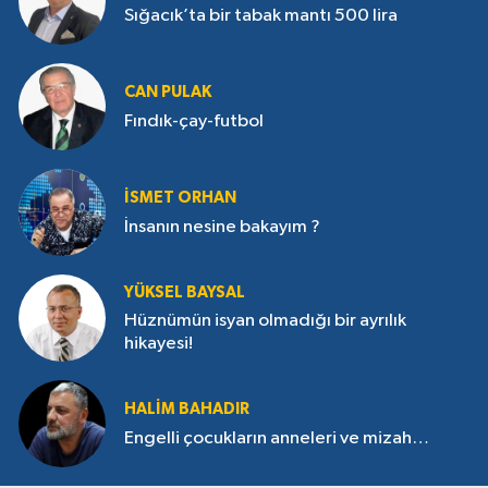
Sığacık’ta bir tabak mantı 500 lira
CAN PULAK
Fındık-çay-futbol
İSMET ORHAN
İnsanın nesine bakayım ?
YÜKSEL BAYSAL
Hüznümün isyan olmadığı bir ayrılık
hikayesi!
HALIM BAHADIR
Engelli çocukların anneleri ve mizah…