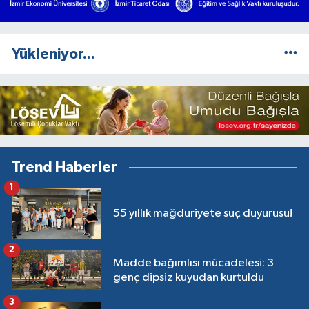
Yükleniyor...
Trend Haberler
1
55 yıllık mağduriyete suç duyurusu!
2
Madde bağımlısı mücadelesi: 3
genç dipsiz kuyudan kurtuldu
3