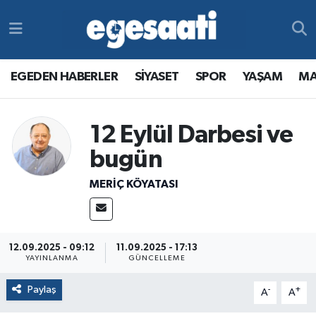
Foto Galeri
SİYASET
EGEDEN HABERLER
Hava Durumu
EGEDEN HABERLER
SİYASET
SPOR
YAŞAM
MA
Video
SPOR
SİYASET
Trafik Durumu
Yazarlar
YAŞAM
SPOR
Süper Lig Puan Durumu ve Fikstür
12 Eylül Darbesi ve
bugün
MAGAZİN
YAŞAM
Tüm Manşetler
MERIÇ KÖYATASI
RESMİ REKLAMLAR
MAGAZİN
Son Dakika Haberleri
RESMİ REKLAMLAR
Haber Arşivi
12.09.2025 - 09:12
11.09.2025 - 17:13
YAYINLANMA
GÜNCELLEME
Egemax TV
Paylaş
-
+
A
A