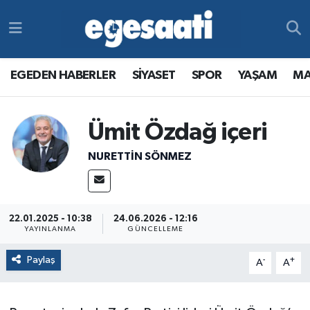
Foto Galeri
SİYASET
EGEDEN HABERLER
Hava Durumu
EGEDEN HABERLER
SİYASET
SPOR
YAŞAM
MA
Video
SPOR
SİYASET
Trafik Durumu
Yazarlar
YAŞAM
SPOR
Süper Lig Puan Durumu ve Fikstür
Ümit Özdağ içeri
NURETTIN SÖNMEZ
MAGAZİN
YAŞAM
Tüm Manşetler
RESMİ REKLAMLAR
MAGAZİN
Son Dakika Haberleri
22.01.2025 - 10:38
24.06.2026 - 12:16
RESMİ REKLAMLAR
Haber Arşivi
YAYINLANMA
GÜNCELLEME
Paylaş
-
+
A
A
Egemax TV