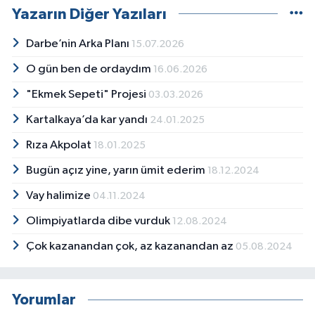
Yazarın Diğer Yazıları
Darbe’nin Arka Planı
15.07.2026
O gün ben de ordaydım
16.06.2026
"Ekmek Sepeti" Projesi
03.03.2026
Kartalkaya’da kar yandı
24.01.2025
Rıza Akpolat
18.01.2025
Bugün açız yine, yarın ümit ederim
18.12.2024
Vay halimize
04.11.2024
Olimpiyatlarda dibe vurduk
12.08.2024
Çok kazanandan çok, az kazanandan az
05.08.2024
Yorumlar