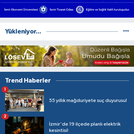
Yükleniyor...
Trend Haberler
1
55 yıllık mağduriyete suç duyurusu!
2
İzmir'de 19 ilçede planlı elektrik
kesintisi!