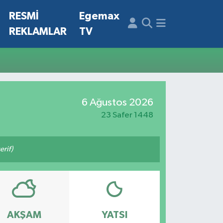
N
RESMİ
Egemax
REKLAMLAR
TV
6 Ağustos 2026
23 Safer 1448
rif)
AKŞAM
YATSI