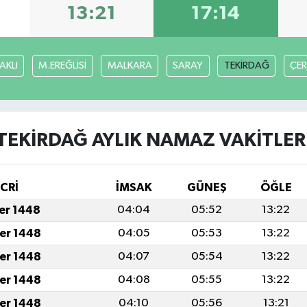
13:21
17:14
AKLI
M.EREĞLİSİ
MALKARA
SARAY
TEKİRDAĞ
ÇE
TEKİRDAĞ AYLIK NAMAZ VAKITLER
İCRİ
İMSAK
GÜNEŞ
ÖĞLE
fer 1448
04:04
05:52
13:22
fer 1448
04:05
05:53
13:22
fer 1448
04:07
05:54
13:22
fer 1448
04:08
05:55
13:22
fer 1448
04:10
05:56
13:21