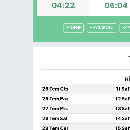
04:22
06:04
ERGENE
HAYRABOLU
KAP
H
25 Tem Cts
11 Sa
26 Tem Paz
12 Sa
27 Tem Pts
13 Sa
28 Tem Sal
14 Sa
29 Tem Çar
15 Sa