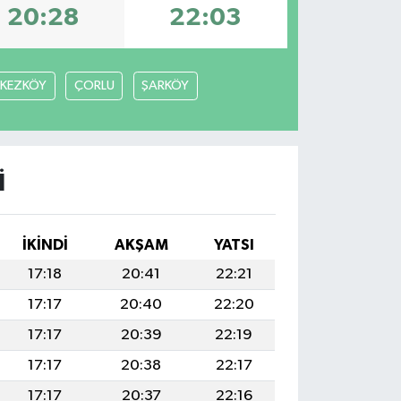
20:28
22:03
RKEZKÖY
ÇORLU
ŞARKÖY
I
İKINDI
AKŞAM
YATSI
17:18
20:41
22:21
17:17
20:40
22:20
17:17
20:39
22:19
17:17
20:38
22:17
17:17
20:37
22:16