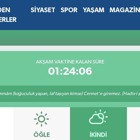
DEN
SİYASET
SPOR
YAŞAM
MAGAZİ
ERLER
AKŞAM VAKTINE KALAN SÜRE
01:24:06
mâm (koğuculuk yapan, laf taşıyan kimse) Cennet'e giremez. (Hadis-i şe
ÖĞLE
İKINDI