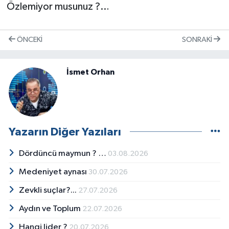
Özlemiyor musunuz ?…
ÖNCEKI
SONRAKI
İsmet Orhan
Yazarın Diğer Yazıları
Dördüncü maymun ? …
03.08.2026
Medeniyet aynası
30.07.2026
Zevkli suçlar?...
27.07.2026
Aydın ve Toplum
22.07.2026
Hangi lider ?
20.07.2026