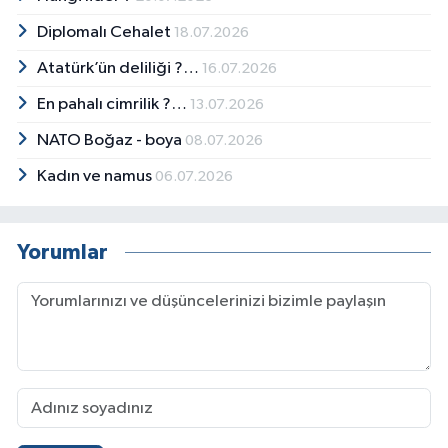
Diplomalı Cehalet
18.07.2026
Atatürk’ün deliliği ?…
16.07.2026
En pahalı cimrilik ?…
13.07.2026
NATO Boğaz - boya
08.07.2026
Kadın ve namus
06.07.2026
Yorumlar