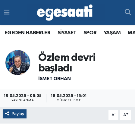
Foto Galeri
SİYASET
EGEDEN HABERLER
Hava Durumu
EGEDEN HABERLER
SİYASET
SPOR
YAŞAM
MA
Video
SPOR
SİYASET
Trafik Durumu
Yazarlar
YAŞAM
SPOR
Süper Lig Puan Durumu ve Fikstür
Özlem devri
başladı
MAGAZİN
YAŞAM
Tüm Manşetler
İSMET ORHAN
RESMİ REKLAMLAR
MAGAZİN
Son Dakika Haberleri
19.05.2026 - 06:05
18.05.2026 - 15:01
RESMİ REKLAMLAR
Haber Arşivi
YAYINLANMA
GÜNCELLEME
Paylaş
-
+
Egemax TV
A
A