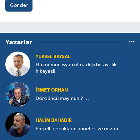
Gönder
Yazarlar
YÜKSEL BAYSAL
Hüznümün isyan olmadığı bir ayrılık
hikayesi!
İSMET ORHAN
Dördüncü maymun ? …
HALIM BAHADIR
Engelli çocukların anneleri ve mizah…