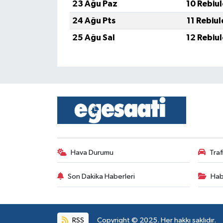
23 Ağu Paz
10 Rebiu
24 Ağu Pts
11 Rebiu
25 Ağu Sal
12 Rebiu
Hava Durumu
Tra
Son Dakika Haberleri
Hab
RSS
Copyright © 2025. Her hakkı saklıdır.