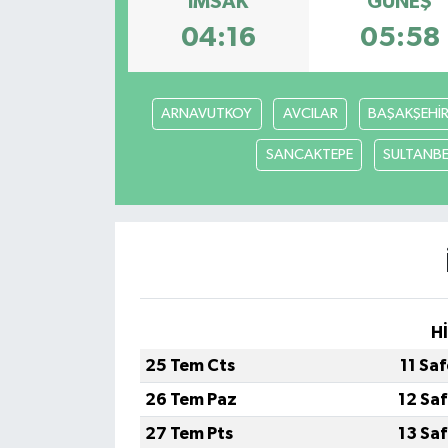
İMSAK
GÜNEŞ
04:16
05:58
ARNAVUTKOY
AVCILAR
BAŞAKŞEHİ
SANCAKTEPE
SULTANBE
H
25 Tem Cts
11 Sa
26 Tem Paz
12 Sa
27 Tem Pts
13 Sa