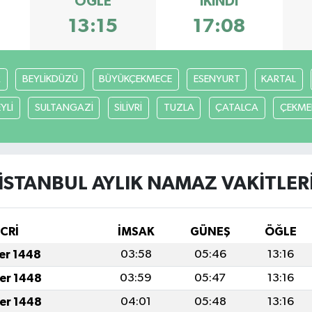
ÖĞLE
İKINDI
13:15
17:08
R
BEYLİKDÜZÜ
BÜYÜKÇEKMECE
ESENYURT
KARTAL
YLİ
SULTANGAZİ
SİLİVRİ
TUZLA
ÇATALCA
ÇEKME
İSTANBUL AYLIK NAMAZ VAKITLER
İCRİ
İMSAK
GÜNEŞ
ÖĞLE
fer 1448
03:58
05:46
13:16
fer 1448
03:59
05:47
13:16
fer 1448
04:01
05:48
13:16