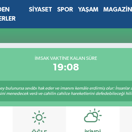
DEN
SİYASET
SPOR
YAŞAM
MAGAZİ
ERLER
İMSAK VAKTINE KALAN SÜRE
19:08
 şey bulunursa sevâbı hak eder ve imanını kemâle erdirmiş olur: İnsanlar 
ini menedecek verâ ve cahilin cahilce hareketlerini defedebileceği hili