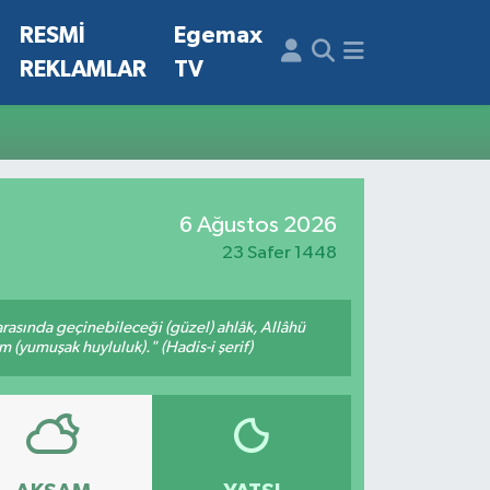
N
RESMİ
Egemax
REKLAMLAR
TV
6 Ağustos 2026
23 Safer 1448
arasında geçinebileceği (güzel) ahlâk, Allâhü
m (yumuşak huyluluk)." (Hadis-i şerif)