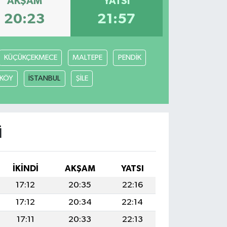
AKŞAM
YATSI
20:23
21:57
KÜÇÜKÇEKMECE
MALTEPE
PENDİK
KÖY
İSTANBUL
ŞİLE
I
İKINDI
AKŞAM
YATSI
17:12
20:35
22:16
17:12
20:34
22:14
17:11
20:33
22:13