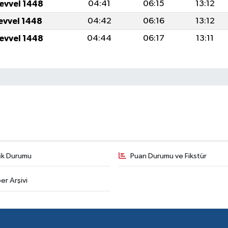
levvel 1448
04:41
06:15
13:12
levvel 1448
04:42
06:16
13:12
levvel 1448
04:44
06:17
13:11
fik Durumu
Puan Durumu ve Fikstür
er Arşivi