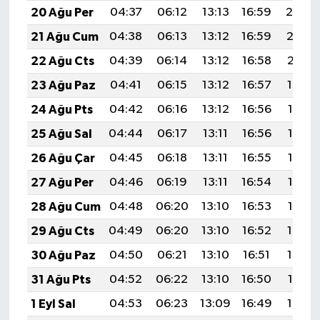
20 Ağu Per
04:37
06:12
13:13
16:59
20:04
21 Ağu Cum
04:38
06:13
13:12
16:59
20:02
22 Ağu Cts
04:39
06:14
13:12
16:58
20:01
23 Ağu Paz
04:41
06:15
13:12
16:57
19:59
24 Ağu Pts
04:42
06:16
13:12
16:56
19:58
25 Ağu Sal
04:44
06:17
13:11
16:56
19:56
26 Ağu Çar
04:45
06:18
13:11
16:55
19:55
27 Ağu Per
04:46
06:19
13:11
16:54
19:53
28 Ağu Cum
04:48
06:20
13:10
16:53
19:52
29 Ağu Cts
04:49
06:20
13:10
16:52
19:50
30 Ağu Paz
04:50
06:21
13:10
16:51
19:48
31 Ağu Pts
04:52
06:22
13:10
16:50
19:47
1 Eyl Sal
04:53
06:23
13:09
16:49
19:45