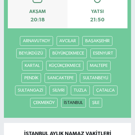
AKŞAM
YATSI
20:18
21:50
ARNAVUTKOY
AVCILAR
BAŞAKŞEHİR
BEYLİKDÜZÜ
BÜYÜKÇEKMECE
ESENYURT
KARTAL
KÜÇÜKÇEKMECE
MALTEPE
PENDİK
SANCAKTEPE
SULTANBEYLİ
SULTANGAZİ
SİLİVRİ
TUZLA
ÇATALCA
ÇEKMEKÖY
İSTANBUL
ŞİLE
İSTANBUL AYLIK NAMAZ VAKITLERI