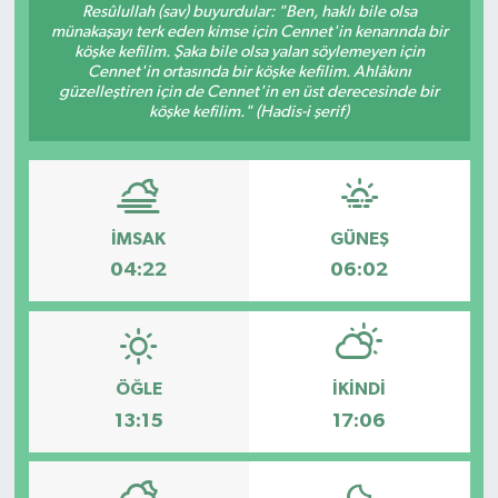
Resûlullah (sav) buyurdular: "Ben, haklı bile olsa
münakaşayı terk eden kimse için Cennet'in kenarında bir
köşke kefilim. Şaka bile olsa yalan söylemeyen için
Cennet'in ortasında bir köşke kefilim. Ahlâkını
güzelleştiren için de Cennet'in en üst derecesinde bir
köşke kefilim." (Hadis-i şerif)
İMSAK
GÜNEŞ
04:22
06:02
ÖĞLE
İKINDI
13:15
17:06