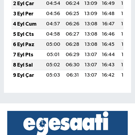
2 Eyl Çar
04:54
06:24
13:09
16:49
19:43
3 Eyl Per
04:56
06:25
13:09
16:48
19:42
4 Eyl Cum
04:57
06:26
13:08
16:47
19:40
5 Eyl Cts
04:58
06:27
13:08
16:46
19:39
6 Eyl Paz
05:00
06:28
13:08
16:45
19:37
7 Eyl Pts
05:01
06:29
13:07
16:44
19:35
8 Eyl Sal
05:02
06:30
13:07
16:43
19:34
9 Eyl Çar
05:03
06:31
13:07
16:42
19:32