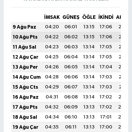
İMSAK
GÜNEŞ
ÖĞLE
İKINDI
AKŞA
9 Ağu Paz
04:20
06:01
13:15
17:06
20:19
10 Ağu Pts
04:22
06:02
13:15
17:06
20:18
11 Ağu Sal
04:23
06:03
13:14
17:05
20:16
12 Ağu Çar
04:25
06:04
13:14
17:05
20:15
13 Ağu Per
04:26
06:05
13:14
17:04
20:14
14 Ağu Cum
04:28
06:06
13:14
17:03
20:12
15 Ağu Cts
04:29
06:07
13:14
17:03
20:11
16 Ağu Paz
04:31
06:08
13:14
17:02
20:10
17 Ağu Pts
04:32
06:09
13:13
17:02
20:08
18 Ağu Sal
04:34
06:10
13:13
17:01
20:07
19 Ağu Çar
04:35
06:11
13:13
17:00
20:05