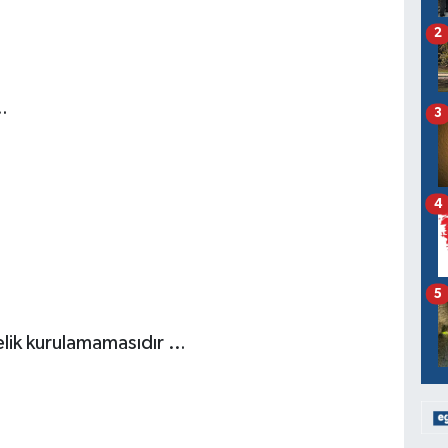
2
…
3
4
5
elik kurulamamasıdır …