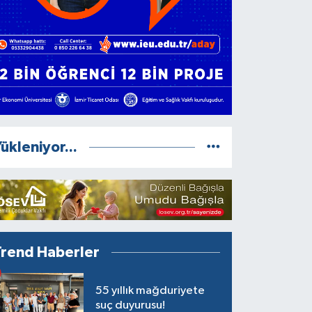
ükleniyor...
Trend Haberler
55 yıllık mağduriyete
suç duyurusu!