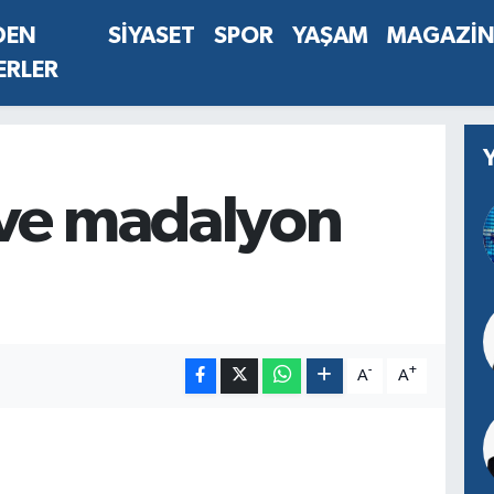
DEN
SİYASET
SPOR
YAŞAM
MAGAZİ
ERLER
ve madalyon
-
+
A
A