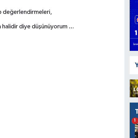
p değerlendirmeleri,
m halidir diye düşünüyorum …
Y
1