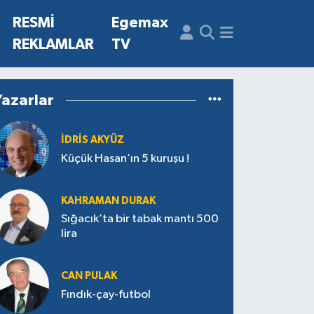
N
RESMİ
Egemax
REKLAMLAR
TV
Yazarlar
İDRIS AKYÜZ
Küçük Hasan’ın 5 kuruşu !
KAHRAMAN DURAK
Sığacık’ta bir tabak mantı 500
lira
CAN PULAK
Fındık-çay-futbol