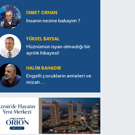
İSMET ORHAN
İnsanın nesine bakayım ?
YÜKSEL BAYSAL
Hüznümün isyan olmadığı bir
ayrılık hikayesi!
HALIM BAHADIR
Engelli çocukların anneleri ve
mizah…