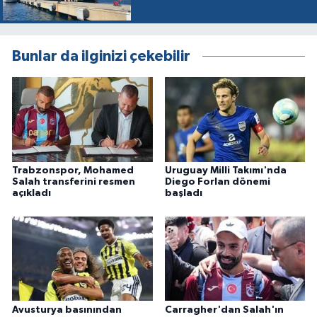
Bunlar da ilginizi çekebilir
Trabzonspor, Mohamed
Uruguay Milli Takımı'nda
Salah transferini resmen
Diego Forlan dönemi
açıkladı
başladı
Avusturya basınından
Carragher'dan Salah'ın