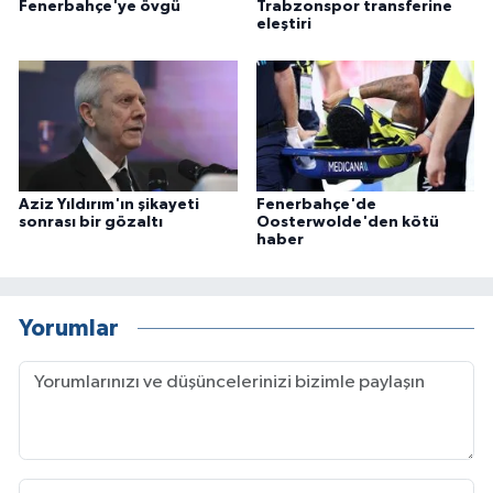
Fenerbahçe'ye övgü
Trabzonspor transferine
eleştiri
Aziz Yıldırım'ın şikayeti
Fenerbahçe'de
sonrası bir gözaltı
Oosterwolde'den kötü
haber
Yorumlar