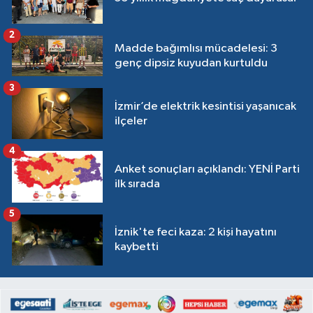
2
Madde bağımlısı mücadelesi: 3
genç dipsiz kuyudan kurtuldu
3
İzmir’de elektrik kesintisi yaşanıcak
ilçeler
4
Anket sonuçları açıklandı: YENİ Parti
ilk sırada
5
İznik'te feci kaza: 2 kişi hayatını
kaybetti