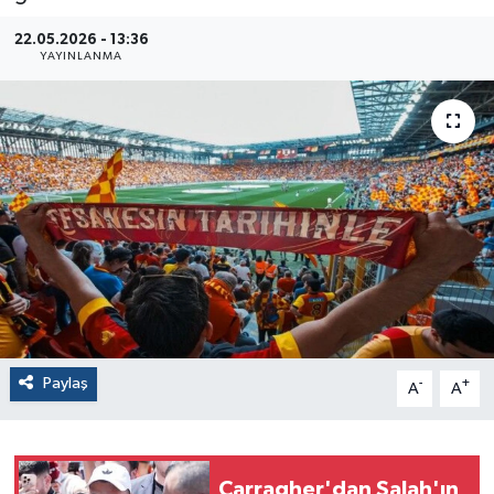
22.05.2026 - 13:36
YAYINLANMA
Paylaş
-
+
A
A
Carragher'dan Salah'ın