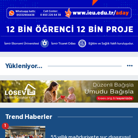
Yükleniyor...
Trend Haberler
1
55 yıllık mağduriyete suç duyurusu!