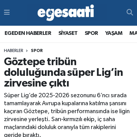
Foto Galeri
SİYASET
EGEDEN HABERLER
Hava Durumu
EGEDEN HABERLER
SİYASET
SPOR
YAŞAM
MA
Video
SPOR
SİYASET
Trafik Durumu
HABERLER
SPOR
Yazarlar
YAŞAM
SPOR
Süper Lig Puan Durumu ve Fikstür
Göztepe tribün
MAGAZİN
YAŞAM
Tüm Manşetler
doluluğunda süper Lig’in
zirvesine çıktı
RESMİ REKLAMLAR
MAGAZİN
Son Dakika Haberleri
Süper Lig’de 2025-2026 sezonunu 6’ncı sırada
RESMİ REKLAMLAR
Haber Arşivi
tamamlayarak Avrupa kupalarına katılma şansını
kaçıran Göztepe, tribün performansında ise ligin
Egemax TV
zirvesine yerleşti. Sarı-kırmızılı ekip, iç saha
maçlarındaki doluluk oranıyla tüm rakiplerini
geride bıraktı.