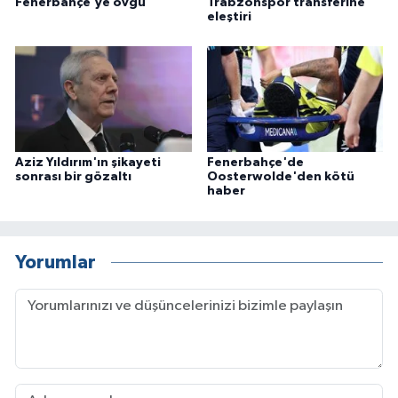
Fenerbahçe'ye övgü
Trabzonspor transferine
eleştiri
Aziz Yıldırım'ın şikayeti
Fenerbahçe'de
sonrası bir gözaltı
Oosterwolde'den kötü
haber
Yorumlar