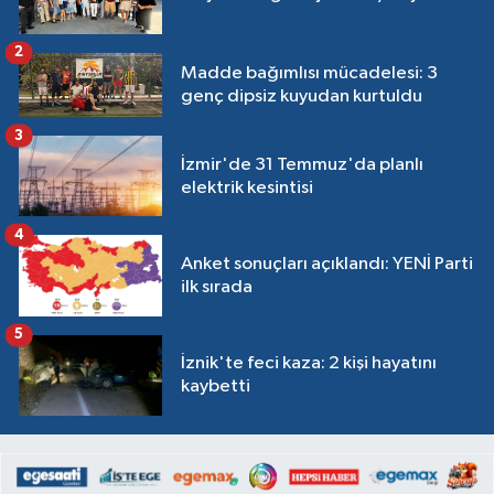
2
Madde bağımlısı mücadelesi: 3
genç dipsiz kuyudan kurtuldu
3
İzmir'de 31 Temmuz'da planlı
elektrik kesintisi
4
Anket sonuçları açıklandı: YENİ Parti
ilk sırada
5
İznik'te feci kaza: 2 kişi hayatını
kaybetti