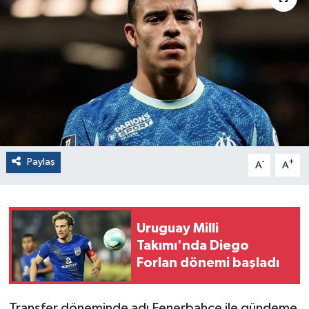
Paylaş
-
+
A
A
Uruguay Milli
Takımı'nda Diego
Forlan dönemi başladı
Transfer döneminde adı Fenerbahçe ile gündeme