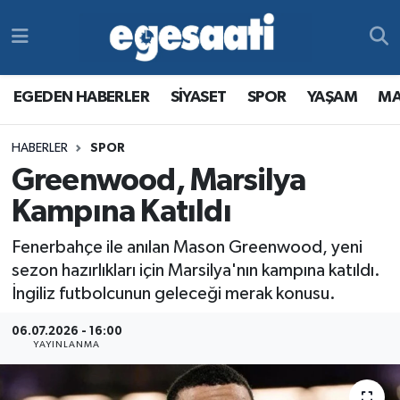
Foto Galeri
SİYASET
EGEDEN HABERLER
Hava Durumu
EGEDEN HABERLER
SİYASET
SPOR
YAŞAM
MA
Video
SPOR
SİYASET
Trafik Durumu
HABERLER
SPOR
Yazarlar
YAŞAM
SPOR
Süper Lig Puan Durumu ve Fikstür
Greenwood, Marsilya
MAGAZİN
YAŞAM
Tüm Manşetler
Kampına Katıldı
Fenerbahçe ile anılan Mason Greenwood, yeni
RESMİ REKLAMLAR
MAGAZİN
Son Dakika Haberleri
sezon hazırlıkları için Marsilya'nın kampına katıldı.
İngiliz futbolcunun geleceği merak konusu.
RESMİ REKLAMLAR
Haber Arşivi
06.07.2026 - 16:00
Egemax TV
YAYINLANMA