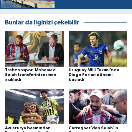
Bunlar da ilginizi çekebilir
Trabzonspor, Mohamed
Uruguay Milli Takımı'nda
Salah transferini resmen
Diego Forlan dönemi
açıkladı
başladı
Avusturya basınından
Carragher'dan Salah'ın