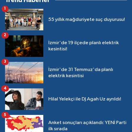
Trend Haberler
1
55 yıllık mağduriyete suç duyurusu!
2
İzmir'de 19 ilçede planlı elektrik
kesintisi!
3
İzmir'de 31 Temmuz'da planlı
elektrik kesintisi
4
Hilal Yelekçi ile DJ Agah Uz ayrıldı!
5
Anket sonuçları açıklandı: YENİ Parti
ilk sırada