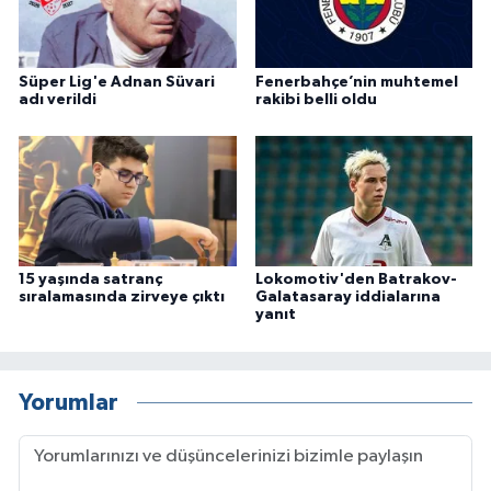
Süper Lig'e Adnan Süvari
Fenerbahçe’nin muhtemel
adı verildi
rakibi belli oldu
15 yaşında satranç
Lokomotiv'den Batrakov-
sıralamasında zirveye çıktı
Galatasaray iddialarına
yanıt
Yorumlar