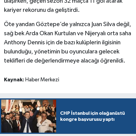
ulaşırken, geçen sezon 32 maçta 11 gol atarak
kariyer rekorunu da geliştirdi.
Öte yandan Göztepe’de yalnızca Juan Silva değil,
sağ bek Arda Okan Kurtulan ve Nijeryalı orta saha
Anthony Dennis için de bazı kulüplerin ilgisinin
bulunduğu, yönetimin bu oyunculara gelecek
teklifleri de değerlendirmeye alacağı öğrenildi.
Kaynak:
Haber Merkezi
CHP İstanbul için olağanüstü
kongre başvurusu yaptı