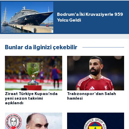
Bodrum’a İki Kruvaziyerle 959
Yolcu Geldi
Bunlar da ilginizi çekebilir
Ziraat Türkiye Kupası’nda
Trabzonspor'dan Salah
yeni sezon takvimi
hamlesi
açıklandı