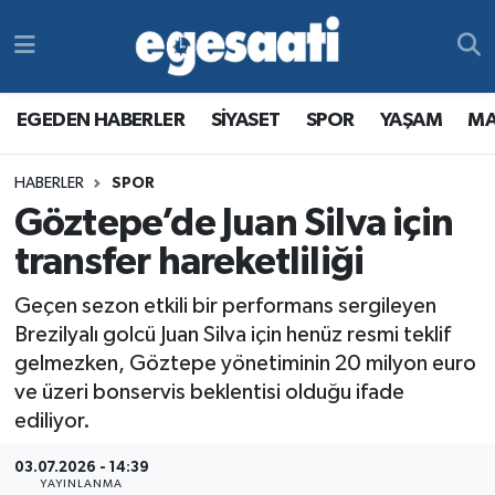
Foto Galeri
SİYASET
EGEDEN HABERLER
Hava Durumu
EGEDEN HABERLER
SİYASET
SPOR
YAŞAM
MA
Video
SPOR
SİYASET
Trafik Durumu
HABERLER
SPOR
Yazarlar
YAŞAM
SPOR
Süper Lig Puan Durumu ve Fikstür
Göztepe’de Juan Silva için
MAGAZİN
YAŞAM
Tüm Manşetler
transfer hareketliliği
Geçen sezon etkili bir performans sergileyen
RESMİ REKLAMLAR
MAGAZİN
Son Dakika Haberleri
Brezilyalı golcü Juan Silva için henüz resmi teklif
gelmezken, Göztepe yönetiminin 20 milyon euro
RESMİ REKLAMLAR
Haber Arşivi
ve üzeri bonservis beklentisi olduğu ifade
ediliyor.
Egemax TV
03.07.2026 - 14:39
YAYINLANMA