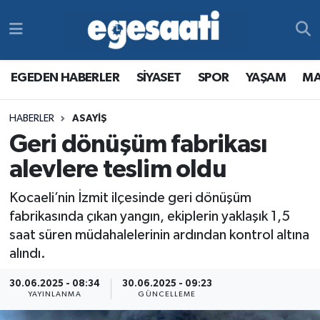
Foto Galeri
SİYASET
EGEDEN HABERLER
Hava Durumu
EGEDEN HABERLER
SİYASET
SPOR
YAŞAM
MA
Video
SPOR
SİYASET
Trafik Durumu
HABERLER
ASAYİŞ
Yazarlar
YAŞAM
SPOR
Süper Lig Puan Durumu ve Fikstür
Geri dönüşüm fabrikası
MAGAZİN
YAŞAM
Tüm Manşetler
alevlere teslim oldu
Kocaeli’nin İzmit ilçesinde geri dönüşüm
RESMİ REKLAMLAR
MAGAZİN
Son Dakika Haberleri
fabrikasında çıkan yangın, ekiplerin yaklaşık 1,5
saat süren müdahalelerinin ardından kontrol altına
RESMİ REKLAMLAR
Haber Arşivi
alındı.
Egemax TV
30.06.2025 - 08:34
30.06.2025 - 09:23
YAYINLANMA
GÜNCELLEME