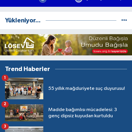
Yükleniyor...
Trend Haberler
1
55 yıllık mağduriyete suç duyurusu!
2
Madde bağımlısı mücadelesi: 3
genç dipsiz kuyudan kurtuldu
3