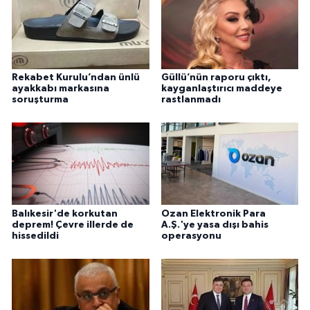
Rekabet Kurulu’ndan ünlü
Güllü’nün raporu çıktı,
ayakkabı markasına
kayganlaştırıcı maddeye
soruşturma
rastlanmadı
Balıkesir'de korkutan
Ozan Elektronik Para
deprem! Çevre illerde de
A.Ş.'ye yasa dışı bahis
hissedildi
operasyonu