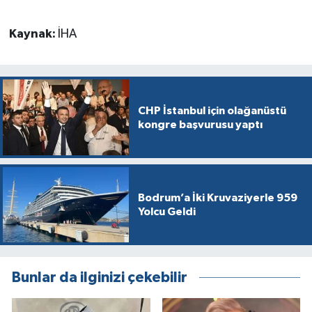
Kaynak:
İHA
CHP İstanbul için olağanüstü
kongre başvurusu yaptı
Bodrum’a İki Kruvaziyerle 959
Yolcu Geldi
Bunlar da ilginizi çekebilir