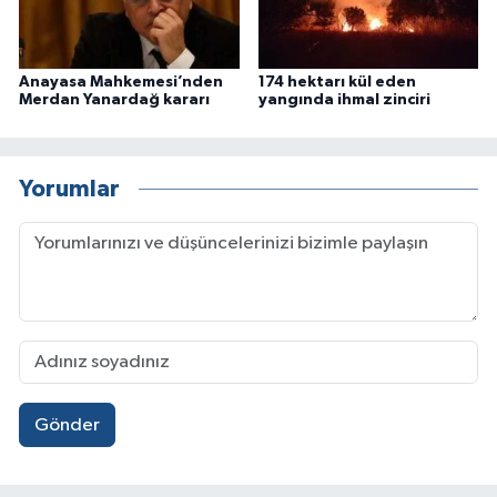
Anayasa Mahkemesi’nden
174 hektarı kül eden
Merdan Yanardağ kararı
yangında ihmal zinciri
Yorumlar
Gönder