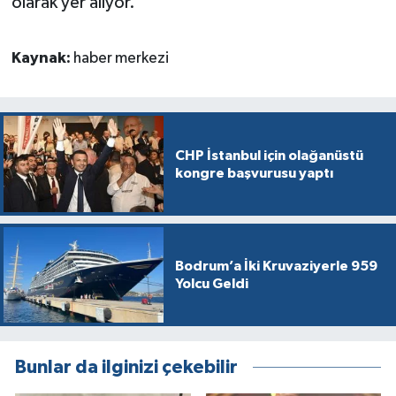
olarak yer alıyor.
Kaynak:
haber merkezi
CHP İstanbul için olağanüstü
kongre başvurusu yaptı
Bodrum’a İki Kruvaziyerle 959
Yolcu Geldi
Bunlar da ilginizi çekebilir