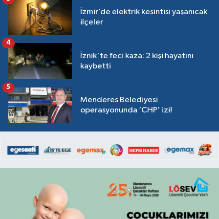
İzmir’de elektrik kesintisi yaşanıcak
ilçeler
4
İznik'te feci kaza: 2 kişi hayatını
kaybetti
5
Menderes Belediyesi
operasyonunda ‘CHP' izi!