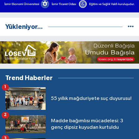
Yükleniyor...
Trend Haberler
1
55 yıllık mağduriyete suç duyurusu!
2
Madde bağımlısı mücadelesi: 3
genç dipsiz kuyudan kurtuldu
3