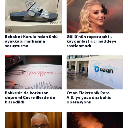
Rekabet Kurulu’ndan ünlü
Güllü’nün raporu çıktı,
ayakkabı markasına
kayganlaştırıcı maddeye
soruşturma
rastlanmadı
Balıkesir'de korkutan
Ozan Elektronik Para
deprem! Çevre illerde de
A.Ş.'ye yasa dışı bahis
hissedildi
operasyonu