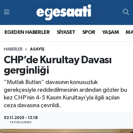
Foto Galeri
SİYASET
EGEDEN HABERLER
Hava Durumu
EGEDEN HABERLER
SİYASET
SPOR
YAŞAM
MA
Video
SPOR
SİYASET
Trafik Durumu
HABERLER
ASAYİŞ
Yazarlar
YAŞAM
SPOR
Süper Lig Puan Durumu ve Fikstür
CHP’de Kurultay Davası
MAGAZİN
YAŞAM
Tüm Manşetler
gerginliği
“Mutlak Butlan” davasının konusuzluk
RESMİ REKLAMLAR
MAGAZİN
Son Dakika Haberleri
gerekçesiyle reddedilmesinin ardından gözler bu
kez CHP’nin 4-5 Kasım Kurultayı’yla ilgili açılan
RESMİ REKLAMLAR
Haber Arşivi
ceza davasına çevrildi.
Egemax TV
03.11.2025 - 13:18
YAYINLANMA