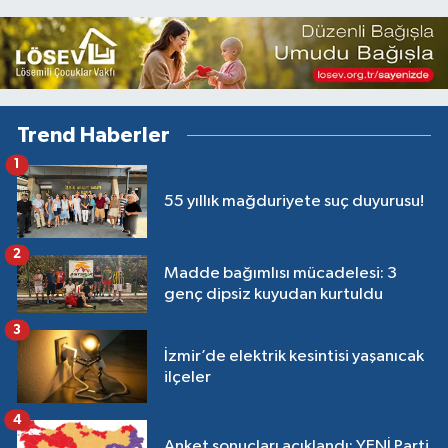
Trend Haberler
1
55 yıllık mağduriyete suç duyurusu!
2
Madde bağımlısı mücadelesi: 3
genç dipsiz kuyudan kurtuldu
3
İzmir’de elektrik kesintisi yaşanıcak
ilçeler
4
Anket sonuçları açıklandı: YENİ Parti