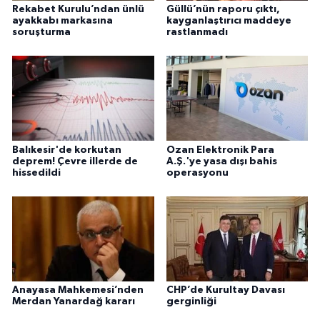
Rekabet Kurulu’ndan ünlü
Güllü’nün raporu çıktı,
ayakkabı markasına
kayganlaştırıcı maddeye
soruşturma
rastlanmadı
Balıkesir'de korkutan
Ozan Elektronik Para
deprem! Çevre illerde de
A.Ş.'ye yasa dışı bahis
hissedildi
operasyonu
Anayasa Mahkemesi’nden
CHP’de Kurultay Davası
Merdan Yanardağ kararı
gerginliği