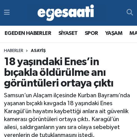
Foto Galeri
SİYASET
EGEDEN HABERLER
Hava Durumu
EGEDEN HABERLER
SİYASET
SPOR
YAŞAM
MA
Video
SPOR
SİYASET
Trafik Durumu
HABERLER
ASAYİŞ
Yazarlar
YAŞAM
SPOR
Süper Lig Puan Durumu ve Fikstür
18 yaşındaki Enes’in
MAGAZİN
YAŞAM
Tüm Manşetler
bıçakla öldürülme anı
görüntüleri ortaya çıktı
RESMİ REKLAMLAR
MAGAZİN
Son Dakika Haberleri
Samsun’un Alaçam ilçesinde Kurban Bayramı’nda
RESMİ REKLAMLAR
Haber Arşivi
yaşanan bıçaklı kavgada 18 yaşındaki Enes
Karagül’ün hayatını kaybettiği anlara ait güvenlik
Egemax TV
kamerası görüntüleri ortaya çıktı. Karagül’ün
ailesi, saldırganların yanı sıra olaya sebebiyet
verenlerin de tutuklanmasını istedi.