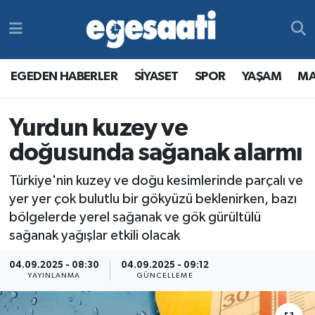
Foto Galeri
SİYASET
EGEDEN HABERLER
Hava Durumu
EGEDEN HABERLER
SİYASET
SPOR
YAŞAM
MA
Video
SPOR
SİYASET
Trafik Durumu
Yurdun kuzey ve
Yazarlar
YAŞAM
SPOR
Süper Lig Puan Durumu ve Fikstür
doğusunda sağanak alarmı
MAGAZİN
YAŞAM
Tüm Manşetler
Türkiye'nin kuzey ve doğu kesimlerinde parçalı ve
RESMİ REKLAMLAR
MAGAZİN
Son Dakika Haberleri
yer yer çok bulutlu bir gökyüzü beklenirken, bazı
bölgelerde yerel sağanak ve gök gürültülü
RESMİ REKLAMLAR
Haber Arşivi
sağanak yağışlar etkili olacak
04.09.2025 - 08:30
04.09.2025 - 09:12
Egemax TV
YAYINLANMA
GÜNCELLEME