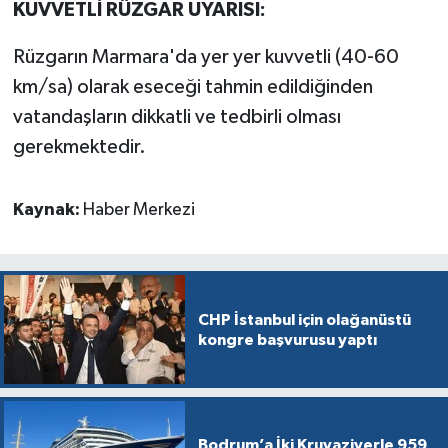
KUVVETLİ RÜZGAR UYARISI:
Rüzgarın Marmara'da yer yer kuvvetli (40-60
km/sa) olarak eseceği tahmin edildiğinden
vatandaşların dikkatli ve tedbirli olması
gerekmektedir.
Kaynak:
Haber Merkezi
CHP İstanbul için olağanüstü
kongre başvurusu yaptı
Bodrum’a İki Kruvaziyerle 959