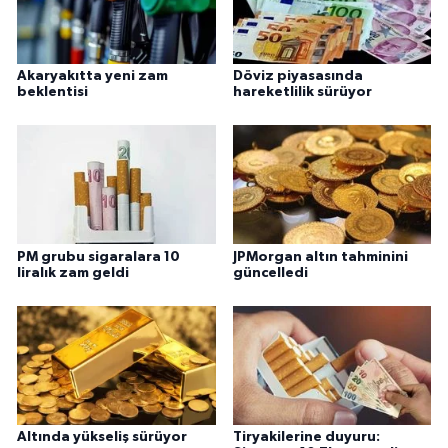
Akaryakıtta yeni zam
Döviz piyasasında
beklentisi
hareketlilik sürüyor
PM grubu sigaralara 10
JPMorgan altın tahminini
liralık zam geldi
güncelledi
Altında yükseliş sürüyor
Tiryakilerine duyuru: