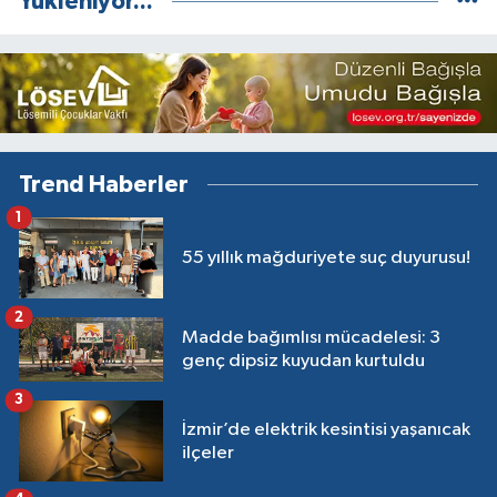
Yükleniyor...
Trend Haberler
1
55 yıllık mağduriyete suç duyurusu!
2
Madde bağımlısı mücadelesi: 3
genç dipsiz kuyudan kurtuldu
3
İzmir’de elektrik kesintisi yaşanıcak
ilçeler