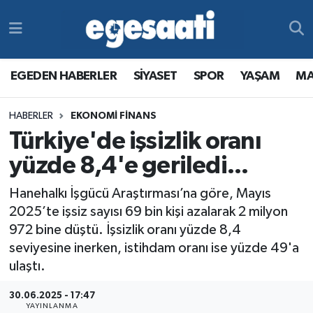
Foto Galeri
SİYASET
EGEDEN HABERLER
Hava Durumu
EGEDEN HABERLER
SİYASET
SPOR
YAŞAM
MA
Video
SPOR
SİYASET
Trafik Durumu
HABERLER
EKONOMİ FİNANS
Yazarlar
YAŞAM
SPOR
Süper Lig Puan Durumu ve Fikstür
Türkiye'de işsizlik oranı
MAGAZİN
YAŞAM
Tüm Manşetler
yüzde 8,4'e geriledi...
Hanehalkı İşgücü Araştırması’na göre, Mayıs
RESMİ REKLAMLAR
MAGAZİN
Son Dakika Haberleri
2025’te işsiz sayısı 69 bin kişi azalarak 2 milyon
972 bine düştü. İşsizlik oranı yüzde 8,4
RESMİ REKLAMLAR
Haber Arşivi
seviyesine inerken, istihdam oranı ise yüzde 49'a
ulaştı.
Egemax TV
30.06.2025 - 17:47
YAYINLANMA