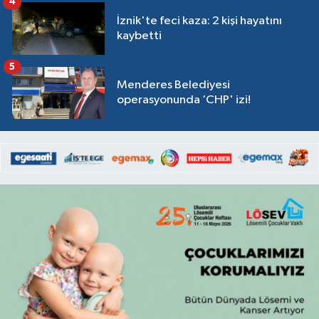
4
İznik'te feci kaza: 2 kişi hayatını
kaybetti
5
Menderes Belediyesi
operasyonunda ‘CHP' izi!