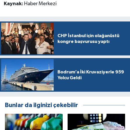
Kaynak:
Haber Merkezi
CHP İstanbul için olağanüstü
kongre başvurusu yaptı
Bodrum’a İki Kruvaziyerle 959
Yolcu Geldi
Bunlar da ilginizi çekebilir