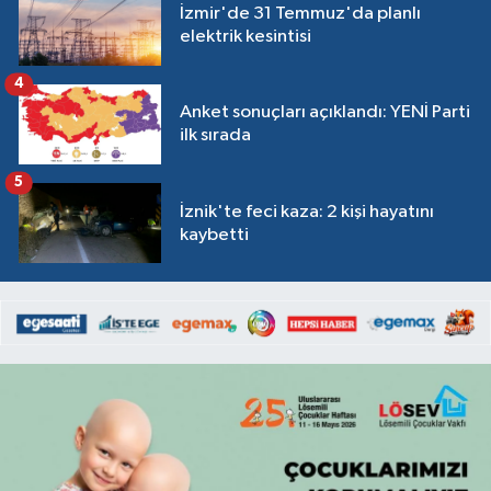
İzmir'de 31 Temmuz'da planlı
elektrik kesintisi
4
Anket sonuçları açıklandı: YENİ Parti
ilk sırada
5
İznik'te feci kaza: 2 kişi hayatını
kaybetti