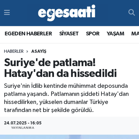
Foto Galeri
SİYASET
EGEDEN HABERLER
Hava Durumu
EGEDEN HABERLER
SİYASET
SPOR
YAŞAM
MA
Video
SPOR
SİYASET
Trafik Durumu
HABERLER
ASAYİŞ
Yazarlar
YAŞAM
SPOR
Süper Lig Puan Durumu ve Fikstür
Suriye'de patlama!
MAGAZİN
YAŞAM
Tüm Manşetler
Hatay'dan da hissedildi
Suriye'nin İdlib kentinde mühimmat deposunda
RESMİ REKLAMLAR
MAGAZİN
Son Dakika Haberleri
patlama yaşandı. Patlamanın şiddeti Hatay'dan
hissedilirken, yükselen dumanlar Türkiye
RESMİ REKLAMLAR
Haber Arşivi
tarafından net bir şekilde görüldü.
Egemax TV
24.07.2025 - 16:05
YAYINLANMA