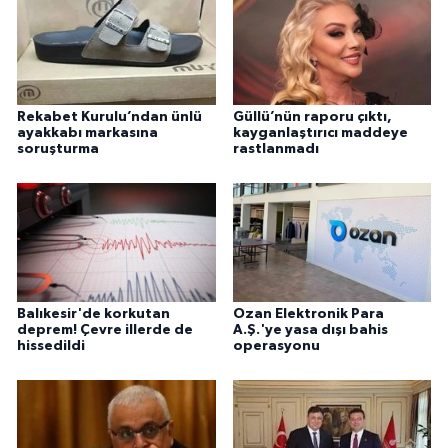
Rekabet Kurulu’ndan ünlü
Güllü’nün raporu çıktı,
ayakkabı markasına
kayganlaştırıcı maddeye
soruşturma
rastlanmadı
Balıkesir'de korkutan
Ozan Elektronik Para
deprem! Çevre illerde de
A.Ş.'ye yasa dışı bahis
hissedildi
operasyonu