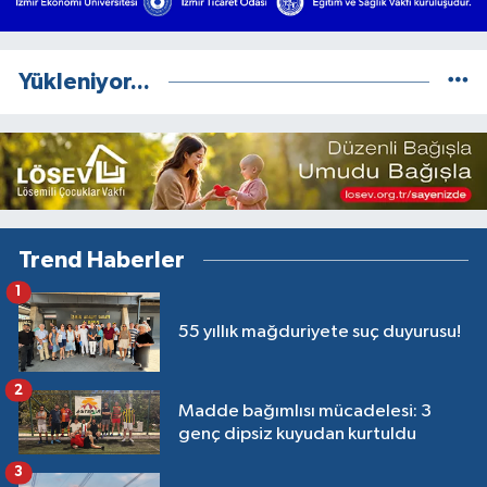
Yükleniyor...
Trend Haberler
1
55 yıllık mağduriyete suç duyurusu!
2
Madde bağımlısı mücadelesi: 3
genç dipsiz kuyudan kurtuldu
3