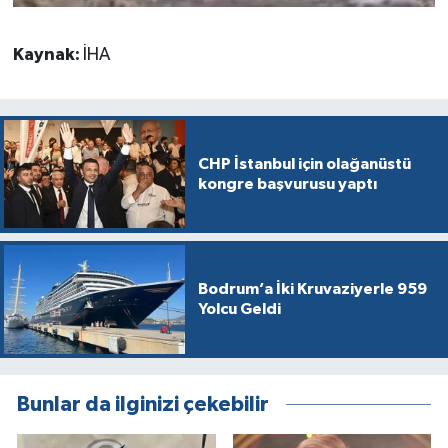
Kaynak:
İHA
CHP İstanbul için olağanüstü
kongre başvurusu yaptı
Bodrum’a İki Kruvaziyerle 959
Yolcu Geldi
Bunlar da ilginizi çekebilir