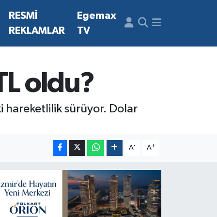
N
RESMİ
Egemax
REKLAMLAR
TV
TL oldu?
i hareketlilik sürüyor. Dolar
-
+
A
A