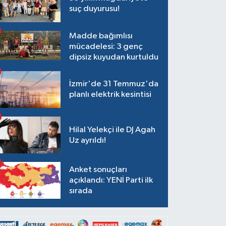
suç duyurusu!
Madde bağımlısı
mücadelesi: 3 genç
dipsiz kuyudan kurtuldu
İzmir'de 31 Temmuz'da
planlı elektrik kesintisi
Hilal Yelekçi ile DJ Agah
Uz ayrıldı!
Anket sonuçları
açıklandı: YENİ Parti ilk
sırada