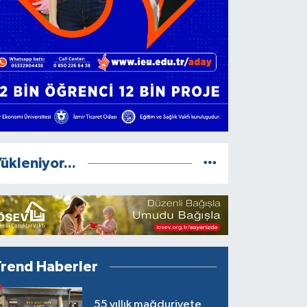
ükleniyor...
Trend Haberler
55 yıllık mağduriyete