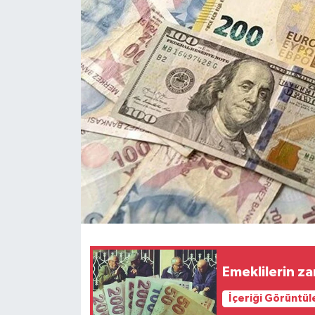
Emeklilerin z
İçeriği Görüntül