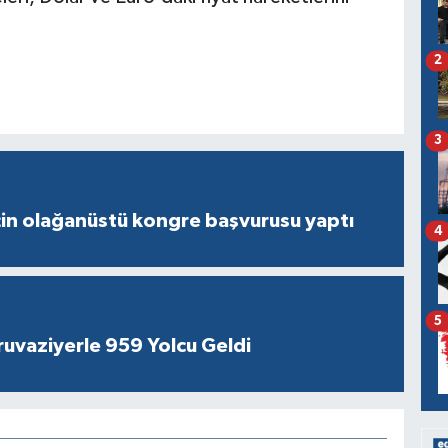
2
3
çin olağanüstü kongre başvurusu yaptı
4
5
ruvaziyerle 959 Yolcu Geldi