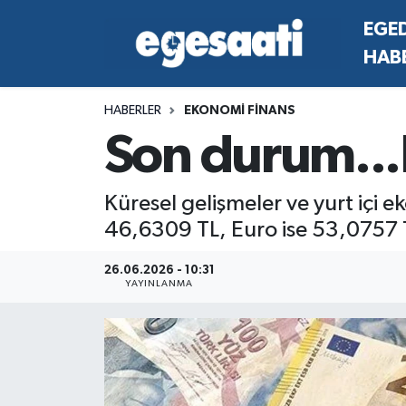
EGE
HAB
Foto Galeri
SİYASET
EGEDEN HABERLER
Hava Durumu
HABERLER
EKONOMİ FİNANS
Video
SPOR
SİYASET
Trafik Durumu
Son durum...
Yazarlar
YAŞAM
SPOR
Süper Lig Puan Durumu ve Fikstür
Küresel gelişmeler ve yurt içi ek
MAGAZİN
YAŞAM
Tüm Manşetler
46,6309 TL, Euro ise 53,0757 T
RESMİ REKLAMLAR
MAGAZİN
Son Dakika Haberleri
26.06.2026 - 10:31
YAYINLANMA
RESMİ REKLAMLAR
Haber Arşivi
Egemax TV