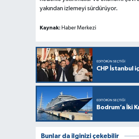
yakından izlemeyi sürdürüyor.
Kaynak:
Haber Merkezi
EDITÖRÜN SEÇTIĞI
CHP İstanbul i
EDITÖRÜN SEÇTIĞI
Bodrum’a İki K
Bunlar da ilginizi çekebilir