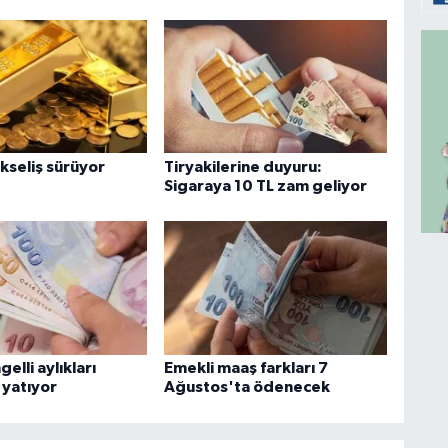
kseliş sürüyor
Tiryakilerine duyuru:
Sigaraya 10 TL zam geliyor
gelli aylıkları
Emekli maaş farkları 7
 yatıyor
Ağustos'ta ödenecek