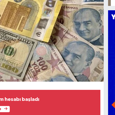
am hesabı başladı
e