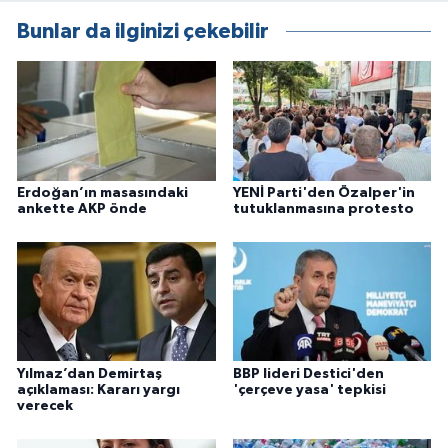
Bunlar da ilginizi çekebilir
Erdoğan’ın masasındaki
YENİ Parti'den Özalper'in
ankette AKP önde
tutuklanmasına protesto
Yılmaz’dan Demirtaş
BBP lideri Destici'den
açıklaması: Kararı yargı
'çerçeve yasa' tepkisi
verecek