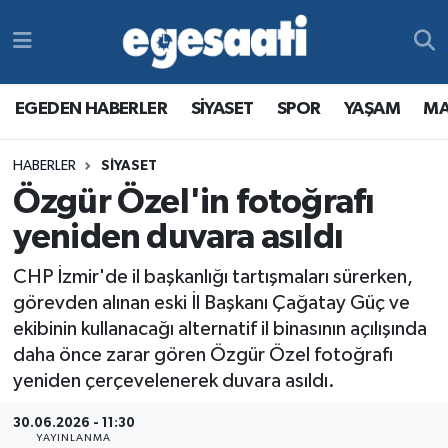
Foto Galeri
SİYASET
EGEDEN HABERLER
Hava Durumu
EGEDEN HABERLER
SİYASET
SPOR
YAŞAM
MA
Video
SPOR
SİYASET
Trafik Durumu
HABERLER
SİYASET
Yazarlar
YAŞAM
SPOR
Süper Lig Puan Durumu ve Fikstür
Özgür Özel'in fotoğrafı
MAGAZİN
YAŞAM
Tüm Manşetler
yeniden duvara asıldı
CHP İzmir'de il başkanlığı tartışmaları sürerken,
RESMİ REKLAMLAR
MAGAZİN
Son Dakika Haberleri
görevden alınan eski İl Başkanı Çağatay Güç ve
ekibinin kullanacağı alternatif il binasının açılışında
RESMİ REKLAMLAR
Haber Arşivi
daha önce zarar gören Özgür Özel fotoğrafı
yeniden çerçevelenerek duvara asıldı.
Egemax TV
30.06.2026 - 11:30
YAYINLANMA