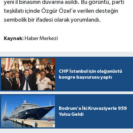
yeni il binasının duvarına asıldı. Bu görüntü, parti
teşkilatı içinde Özgür Özel'e verilen desteğin
sembolik bir ifadesi olarak yorumlandı.
Kaynak:
Haber Merkezi
CHP İstanbul için olağanüstü
kongre başvurusu yaptı
Bodrum’a İki Kruvaziyerle 959
Yolcu Geldi