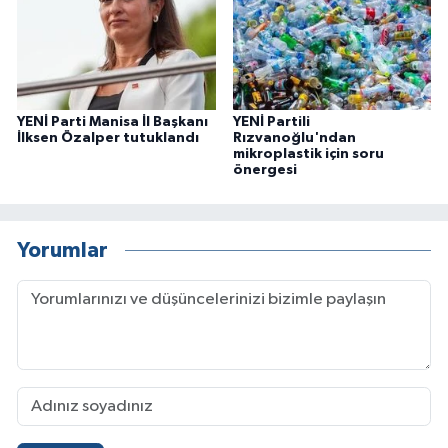
YENİ Parti Manisa İl Başkanı
YENİ Partili
İlksen Özalper tutuklandı
Rızvanoğlu'ndan
mikroplastik için soru
önergesi
Yorumlar