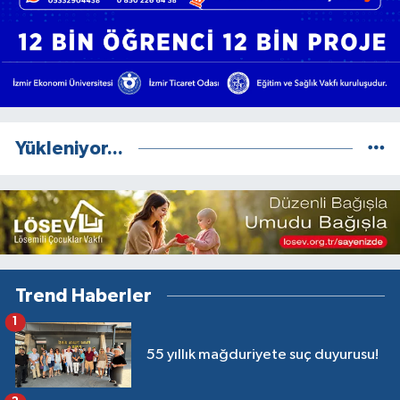
Yükleniyor...
Trend Haberler
1
55 yıllık mağduriyete suç duyurusu!