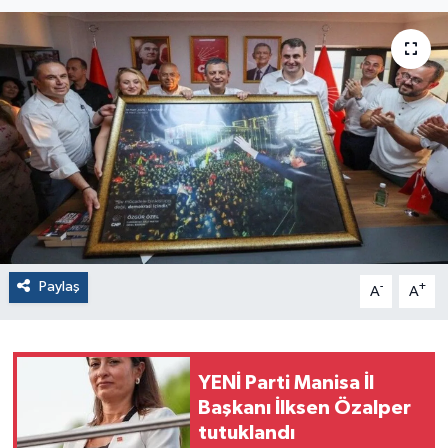
Paylaş
-
+
A
A
YENİ Parti Manisa İl
Başkanı İlksen Özalper
tutuklandı