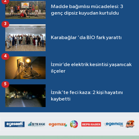
2
Madde bağımlısı mücadelesi: 3
genç dipsiz kuyudan kurtuldu
3
Karabağlar 'da BİO fark yarattı
4
İzmir’de elektrik kesintisi yaşanıcak
ilçeler
5
İznik'te feci kaza: 2 kişi hayatını
kaybetti