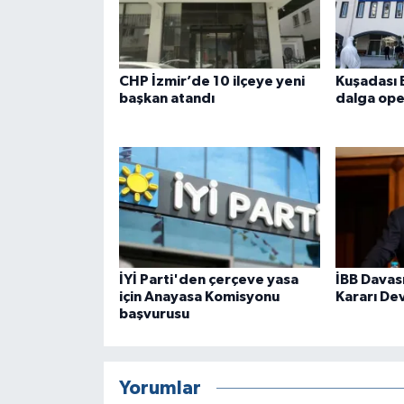
CHP İzmir’de 10 ilçeye yeni
Kuşadası 
başkan atandı
dalga op
İYİ Parti'den çerçeve yasa
İBB Davas
için Anayasa Komisyonu
Kararı De
başvurusu
Yorumlar