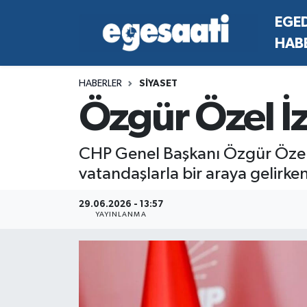
EGE
HAB
Foto Galeri
SİYASET
EGEDEN HABERLER
Hava Durumu
HABERLER
SİYASET
Video
SPOR
SİYASET
Trafik Durumu
Özgür Özel İz
Yazarlar
YAŞAM
SPOR
Süper Lig Puan Durumu ve Fikstür
CHP Genel Başkanı Özgür Özel
MAGAZİN
YAŞAM
Tüm Manşetler
vatandaşlarla bir araya gelirken, 
RESMİ REKLAMLAR
MAGAZİN
Son Dakika Haberleri
29.06.2026 - 13:57
YAYINLANMA
RESMİ REKLAMLAR
Haber Arşivi
Egemax TV