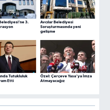
Belediyesi’ne 3.
Avcılar Belediyesi
erasyon
Soruşturmasında yeni
gelişme
ında Tutukluluk
Özel: Çerçeve Yasa'ya İmza
vam Etti
Atmayacağız