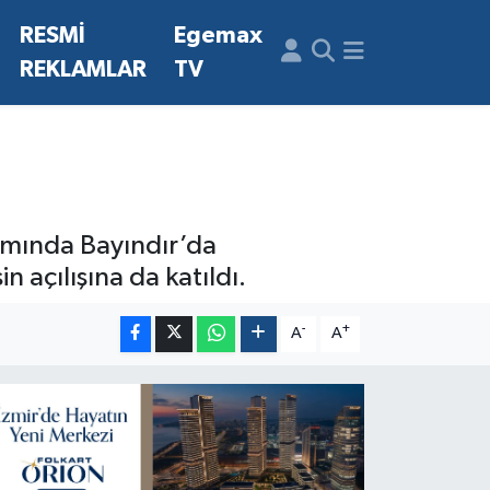
N
RESMİ
Egemax
REKLAMLAR
TV
mında Bayındır’da
in açılışına da katıldı.
-
+
A
A