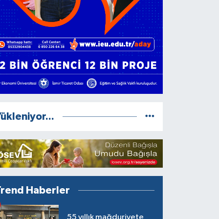
ükleniyor...
Trend Haberler
55 yıllık mağduriyete