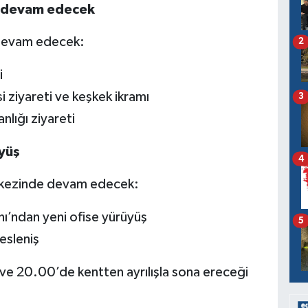
e devam edecek
 devam edecek:
2
i
ziyareti ve keşkek ikramı
3
lığı ziyareti
yüş
4
rkezinde devam edecek:
ndan yeni ofise yürüyüş
5
esleniş
 ve 20.00’de kentten ayrılışla sona ereceği