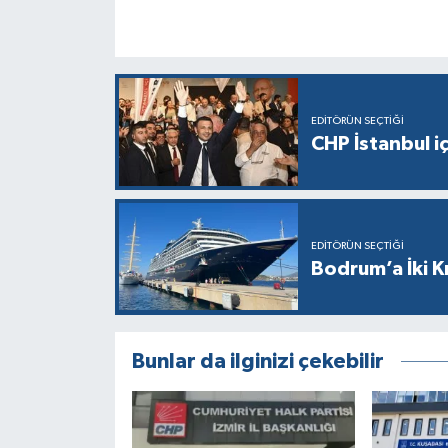
EDITÖRÜN SEÇTIĞI
CHP İstanbul i
EDITÖRÜN SEÇTIĞI
Bodrum’a İki K
Bunlar da ilginizi çekebilir