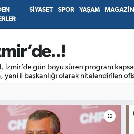
DEN
SİYASET
SPOR
YAŞAM
MAGAZİ
ERLER
mir’de..!
, İzmir’de gün boyu süren program kapsa
yeni il başkanlığı olarak nitelendirilen ofis