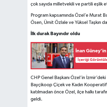
çok sayıda milletvekili ve partili eşlik e
Program kapsamında Özel’e Murat Ba
Ösen, Ümit Özlale ve Yüksel Taşkın da 
İlk durak Bayındır oldu
İnan Güney'in 
İçeriği Görüntül
CHP Genel Başkanı Özel’in İzmir’deki i
Bayçikoop Çiçek ve Kadın Kooperatifi
katılmadan önce Özel, ilçe halkı tarafı
geldi.