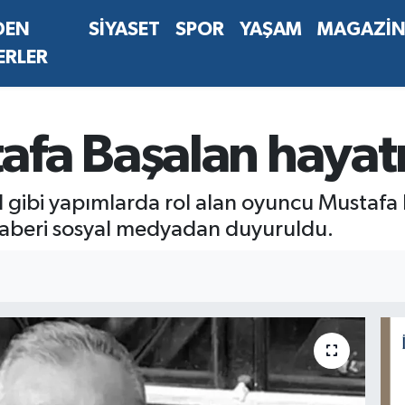
DEN
SİYASET
SPOR
YAŞAM
MAGAZİ
ERLER
fa Başalan hayatı
l gibi yapımlarda rol alan oyuncu Mustafa B
 haberi sosyal medyadan duyuruldu.