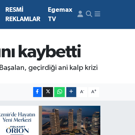
N
RESMİ
Egemax
REKLAMLAR
TV
nı kaybetti
aşalan, geçirdiği ani kalp krizi
-
+
A
A