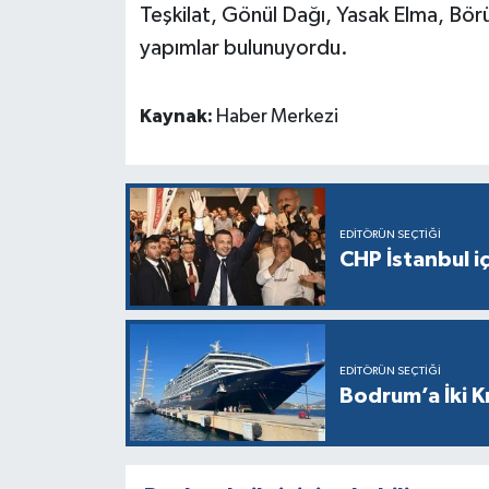
Teşkilat, Gönül Dağı, Yasak Elma, Bö
yapımlar bulunuyordu.
Kaynak:
Haber Merkezi
EDITÖRÜN SEÇTIĞI
CHP İstanbul i
EDITÖRÜN SEÇTIĞI
Bodrum’a İki K