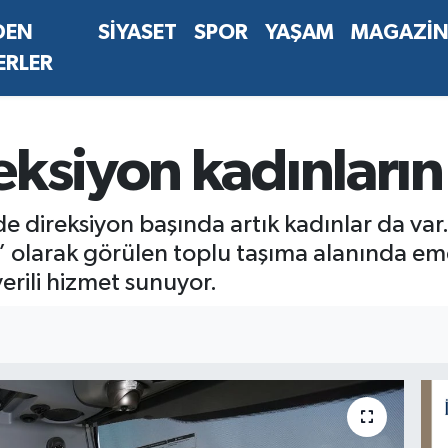
DEN
SİYASET
SPOR
YAŞAM
MAGAZİ
ERLER
ksiyon kadınların
e direksiyon başında artık kadınlar da va
” olarak görülen toplu taşıma alanında emekl
erili hizmet sunuyor.