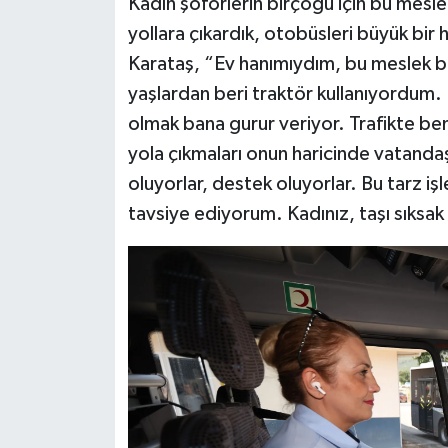
Kadın şoförlerin birçoğu için bu mesl
yollara çıkardık, otobüsleri büyük bir 
Karataş, “Ev hanımıydım, bu meslek
yaşlardan beri traktör kullanıyordum
olmak bana gurur veriyor. Trafikte ben
yola çıkmaları onun haricinde vatand
oluyorlar, destek oluyorlar. Bu tarz iş
tavsiye ediyorum. Kadınız, taşı sıksak