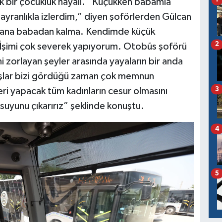
ek bir çocukluk hayali. “Küçükken babamla
hayranlıkla izlerdim,” diyen şoförlerden Gülcan
 bana babadan kalma. Kendimde küçük
2
. İşimi çok severek yapıyorum. Otobüs şoförü
i zorlayan şeyler arasında yayaların bir anda
aşlar bizi gördüğü zaman çok memnun
3
leri yapacak tüm kadınların cesur olmasını
 suyunu çıkarırız” şeklinde konuştu.
4
5