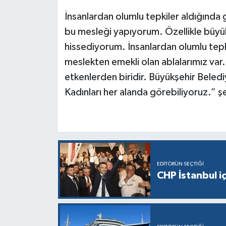
İnsanlardan olumlu tepkiler aldığında 
bu mesleği yapıyorum. Özellikle büyük
hissediyorum. İnsanlardan olumlu tepki
meslekten emekli olan ablalarımız va
etkenlerden biridir. Büyükşehir Bele
Kadınları her alanda görebiliyoruz.” ş
EDITÖRÜN SEÇTIĞI
CHP İstanbul i