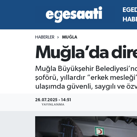
EGE
HAB
Foto Galeri
SİYASET
EGEDEN HABERLER
Hava Durumu
HABERLER
MUĞLA
Video
SPOR
SİYASET
Trafik Durumu
Muğla’da dire
Yazarlar
YAŞAM
SPOR
Süper Lig Puan Durumu ve Fikstür
Muğla Büyükşehir Belediyesi’nd
MAGAZİN
YAŞAM
Tüm Manşetler
şoförü, yıllardır “erkek mesleği
ulaşımda güvenli, saygılı ve özv
RESMİ REKLAMLAR
MAGAZİN
Son Dakika Haberleri
26.07.2025 - 14:51
RESMİ REKLAMLAR
Haber Arşivi
YAYINLANMA
Egemax TV