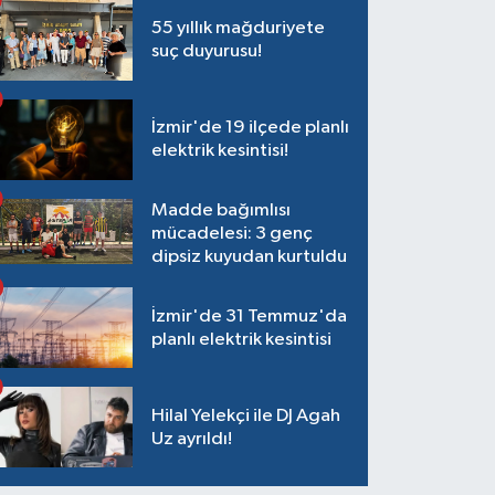
55 yıllık mağduriyete
suç duyurusu!
İzmir'de 19 ilçede planlı
elektrik kesintisi!
Madde bağımlısı
mücadelesi: 3 genç
dipsiz kuyudan kurtuldu
İzmir'de 31 Temmuz'da
planlı elektrik kesintisi
Hilal Yelekçi ile DJ Agah
Uz ayrıldı!