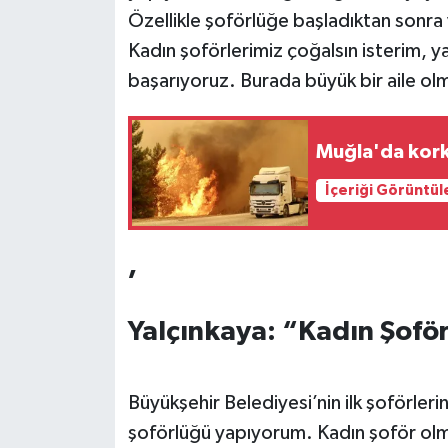
Özellikle şoförlüğe başladıktan sonra 
Kadın şoförlerimiz çoğalsın isterim, ya
başarıyoruz. Burada büyük bir aile ol
Muğla'da kork
İçeriği Görüntül
,
Yalçınkaya: “Kadın Şofö
Büyükşehir Belediyesi’nin ilk şoförler
şoförlüğü yapıyorum. Kadın şoför olm