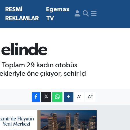
N
RESMİ
Egemax
REKLAMLAR
TV
 elinde
r. Toplam 29 kadın otobüs
eriyle öne çıkıyor, şehir içi
-
+
A
A