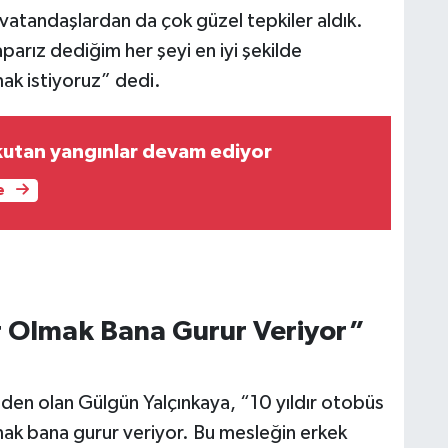
vatandaşlardan da çok güzel tepkiler aldık.
parız dediğim her şeyi en iyi şekilde
mak istiyoruz” dedi.
utan yangınlar devam ediyor
e
r Olmak Bana Gurur Veriyor”
inden olan Gülgün Yalçınkaya, “10 yıldır otobüs
ak bana gurur veriyor. Bu mesleğin erkek