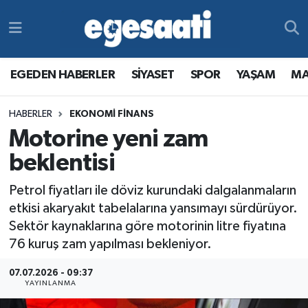
Foto Galeri
SİYASET
EGEDEN HABERLER
Hava Durumu
EGEDEN HABERLER
SİYASET
SPOR
YAŞAM
MA
Video
SPOR
SİYASET
Trafik Durumu
HABERLER
EKONOMİ FİNANS
Yazarlar
YAŞAM
SPOR
Süper Lig Puan Durumu ve Fikstür
Motorine yeni zam
MAGAZİN
YAŞAM
Tüm Manşetler
beklentisi
Petrol fiyatları ile döviz kurundaki dalgalanmaların
RESMİ REKLAMLAR
MAGAZİN
Son Dakika Haberleri
etkisi akaryakıt tabelalarına yansımayı sürdürüyor.
Sektör kaynaklarına göre motorinin litre fiyatına
RESMİ REKLAMLAR
Haber Arşivi
76 kuruş zam yapılması bekleniyor.
Egemax TV
07.07.2026 - 09:37
YAYINLANMA