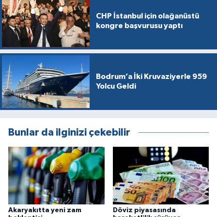
CHP İstanbul için olağanüstü
kongre başvurusu yaptı
Bodrum’a İki Kruvaziyerle 959
Yolcu Geldi
Bunlar da ilginizi çekebilir
Akaryakıtta yeni zam
Döviz piyasasında