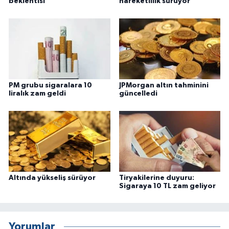
beklentisi
hareketlilik sürüyor
PM grubu sigaralara 10
JPMorgan altın tahminini
liralık zam geldi
güncelledi
Altında yükseliş sürüyor
Tiryakilerine duyuru:
Sigaraya 10 TL zam geliyor
Yorumlar