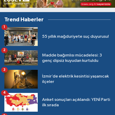
Trend Haberler
1
55 yıllık mağduriyete suç duyurusu!
2
Madde bağımlısı mücadelesi: 3
genç dipsiz kuyudan kurtuldu
3
İzmir’de elektrik kesintisi yaşanıcak
ilçeler
4
Anket sonuçları açıklandı: YENİ Parti
ilk sırada